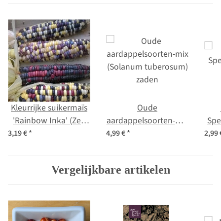
Kleurrijke suikermaïs
Oude
'Rainbow Inka' (Zea
aardappelsoorten-mix
Spe
mays) bio zaad
(Solanum tuberosum)
3,19 €
*
4,99 €
*
2,99
zaden
Vergelijkbare artikelen