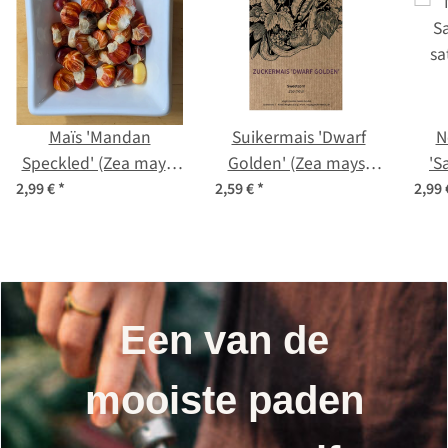
Maïs 'Mandan
Suikermais 'Dwarf
N
Speckled' (Zea mays)
Golden' (Zea mays)
'S
zaden
Zaden
sa
2,99 €
*
2,59 €
*
2,99
Een van de
mooiste paden