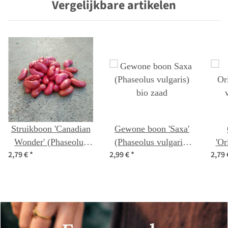
Vergelijkbare artikelen
Struikboon 'Canadian
Gewone boon 'Saxa'
Wonder' (Phaseolus
(Phaseolus vulgaris)
'Or
2,79 €
*
2,99 €
*
2,79
vulgaris) bio zaad
bio zaad