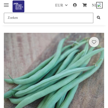
EUR
NL