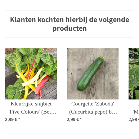
Klanten kochten hierbij de volgende
producten
Kleurrijke snijbiet
Courgette 'Zuboda'
'Five Colours' (Beta
(Cucurbita pepo) bio
'M
2,99 €
*
2,99 €
*
2,99
vulgaris ssp.vulgaris)
zaad
ol
bio zaad