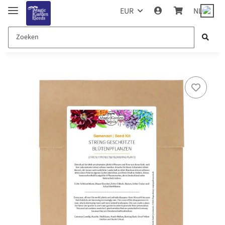
EUR
NL