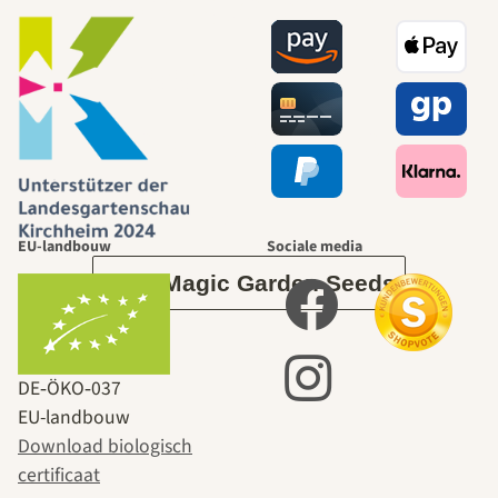
mooiste paden
naar onszelf
leidt door de
tuin.
EU-landbouw
Sociale media
Over Magic Garden Seeds
DE‑ÖKO‑037
EU-landbouw
Download biologisch
certificaat