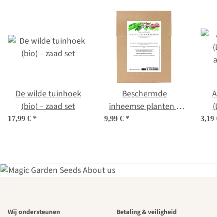
De wilde tuinhoek
Beschermde
A
(bio) – zaad set
inheemse planten –
(
zaad set
a
17,99 €
*
9,99 €
*
3,19
Een van de
Wij ondersteunen
Betaling & veiligheid