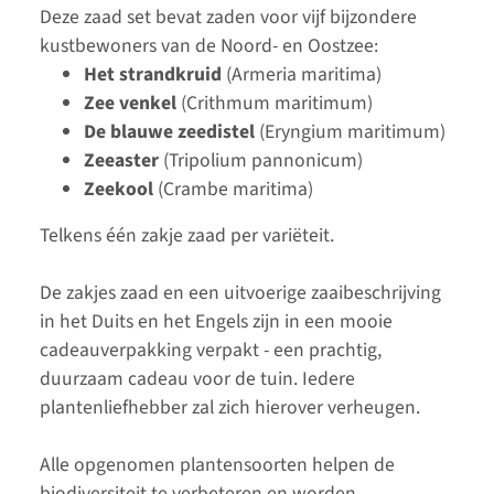
Deze zaad set bevat zaden voor vijf bijzondere
kustbewoners van de Noord- en Oostzee:
Het strandkruid
(Armeria maritima)
Zee venkel
(Crithmum maritimum)
De blauwe zeedistel
(Eryngium maritimum)
Zeeaster
(Tripolium pannonicum)
Zeekool
(Crambe maritima)
Telkens één zakje zaad per variëteit.
De zakjes zaad en een uitvoerige zaaibeschrijving
in het Duits en het Engels zijn in een mooie
cadeauverpakking verpakt - een prachtig,
duurzaam cadeau voor de tuin. Iedere
plantenliefhebber zal zich hierover verheugen.
Alle opgenomen plantensoorten helpen de
biodiversiteit te verbeteren en worden