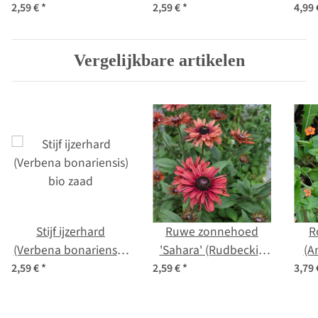
zaden
officinalis) zaden
2,59 €
*
2,59 €
*
4,99
h
j
Vergelijkbare artikelen
Stijf ijzerhard
Ruwe zonnehoed
R
(Verbena bonariensis)
'Sahara' (Rudbeckia
(A
bio zaad
hirta) zaad
2,59 €
*
2,59 €
*
3,79