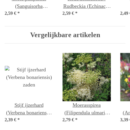
(Sanguisorba
Rudbeckia (Echinacea
2,59 €
officinalis) zaden
*
2,59 €
purpurea) bio zaad
*
2,49
cha
Vergelijkbare artikelen
Stijf ijzerhard
Moerasspirea
(Verbena bonariensis)
(Filipendula ulmaria)
(An
2,39 €
*
zaden
2,79 €
*
bio zaad
3,39