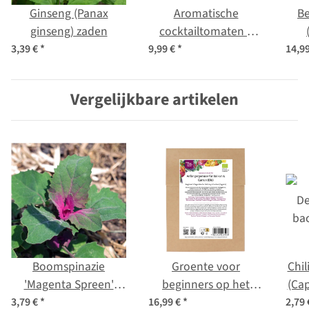
Ginseng (Panax
Aromatische
Be
ginseng) zaden
cocktailtomaten –
zaad set
3,39 €
*
9,99 €
*
14,9
Vergelijkbare artikelen
Boomspinazie
Groente voor
Chil
'Magenta Spreen'
beginners op het
(Ca
(Chenopodium
balkon en in de tuin
3,79 €
*
16,99 €
*
2,79