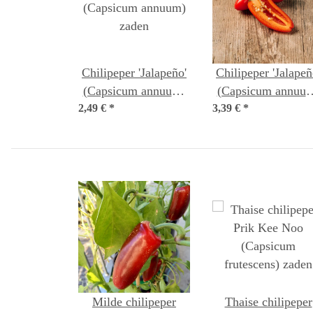
Chilipeper 'Jalapeño'
Chilipeper 'Jalapeñ
(Capsicum annuum)
(Capsicum annuu
2,49 €
*
zaden
3,39 €
*
bio zaad
Milde chilipeper
Thaise chilipeper