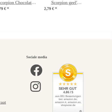
corpion Chocolate'
Scorpion geel'
79 €
Capsicum chinense)
*
2,79 €
(Capsicum chinense)
*
zaden
zaden
iste
Sociale media
zelf
SEHR GUT
4.86 / 5
aus 861 Bewertungen
bei: amazon.de,
caat
amazon.it, amazon.es,
shopvote.de