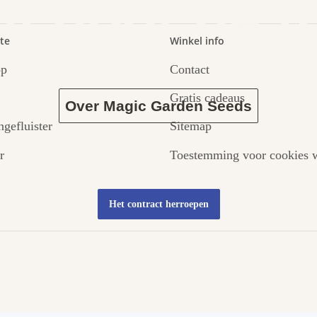
dt door de t
te
Winkel info
op
Contact
Gratis cadeaus
Over Magic Garden Seeds
ngefluister
Sitemap
r
Toestemming voor cookies w
Het contract herroepen