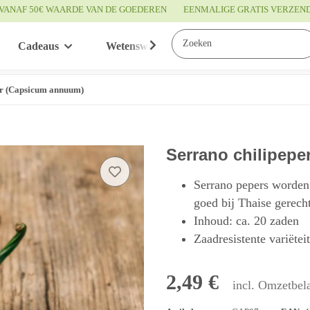
VANAF 50€ WAARDE VAN DE GOEDEREN
EENMALIGE GRATIS VERZEN
Cadeaus
Wetenswaardigheden
Service
er (Capsicum annuum)
Serrano chilipep
Serrano pepers worden 
goed bij Thaise gerech
Inhoud: ca. 20 zaden
Zaadresistente variëtei
2,49 €
incl. Omzetbela