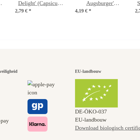
Delight' (Capsicum
Augsburger'
S
2,79 €
baccatum) bio-zaad
*
4,19 €
(Capsicum annuum)
*
2,
(
biologisch zaad
 van de moo
veiligheid
EU-landbouw
en naar ons
DE‑ÖKO‑037
EU-landbouw
Download biologisch certifi