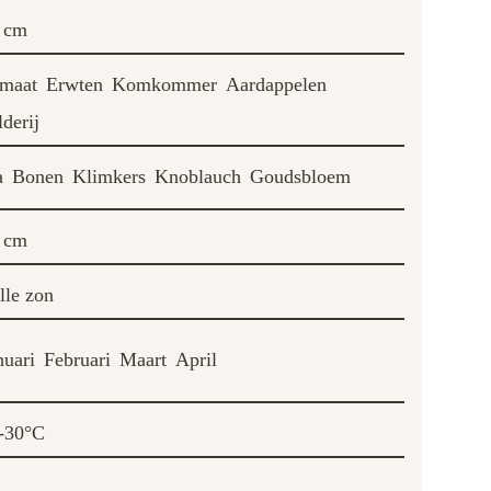
 cm
maat
Erwten
Komkommer
Aardappelen
lderij
a
Bonen
Klimkers
Knoblauch
Goudsbloem
 cm
lle zon
nuari
Februari
Maart
April
-30°C