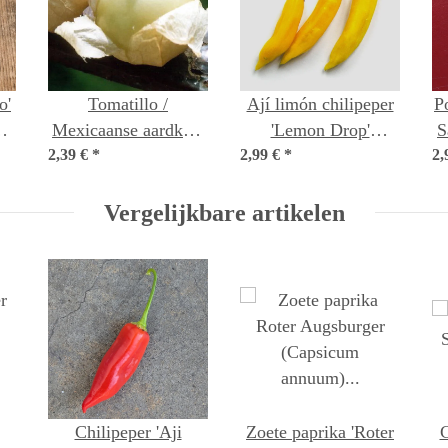
o'
Tomatillo /
Ají limón chilipeper
P
m)
Mexicaanse aardkers
'Lemon Drop'
S
2,39 €
'Rendidora' (Physalis
*
2,99 €
(Capsicum baccatum)
*
2,
ixocarpa) zaden
zaden
Vergelijkbare artikelen
Chilipeper 'Aji
Zoete paprika 'Roter
C