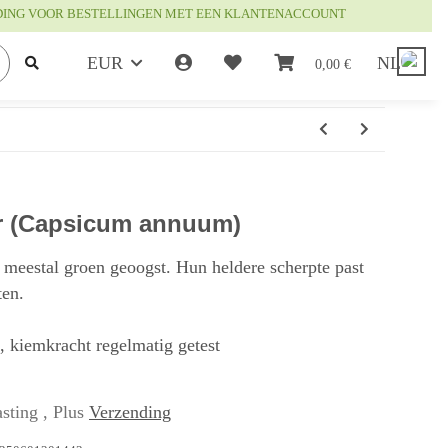
DING VOOR BESTELLINGEN MET EEN KLANTENACCOUNT
EUR
NL
0,00 €
er (Capsicum annuum)
meestal groen geoogst. Hun heldere scherpte past
ten.
t, kiemkracht regelmatig getest
sting , Plus
Verzending