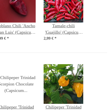
oblano Chili 'Ancho
Tamale-chili
an Luis' (Capsicum
'Guajillo' (Capsicum
99 €
annuum) Samen
*
2,99 €
annuum) zaden
*
hilipeper 'Trinidad
Chilipeper 'Trinidad