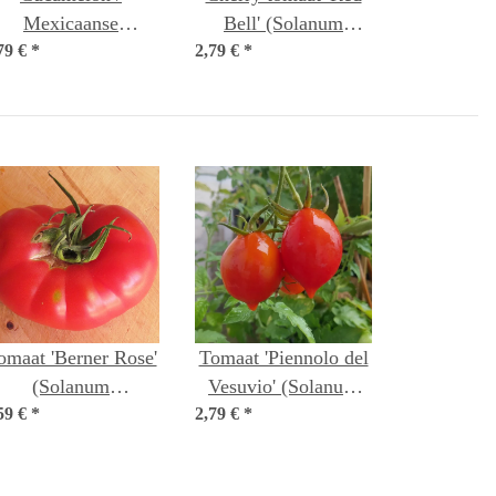
Mexicaanse
Bell' (Solanum
79 €
minikomkommer
*
2,79 €
lycopersicum) zaden
*
(Melothria scabra)
zaden
omaat 'Berner Rose'
Tomaat 'Piennolo del
(Solanum
Vesuvio' (Solanum
59 €
lycopersicum) bio
*
2,79 €
lycopersicum) zaad
*
zaad