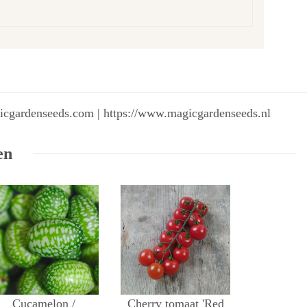
gicgardenseeds.com | https://www.magicgardenseeds.nl
en
Cucamelon /
Cherry tomaat 'Red