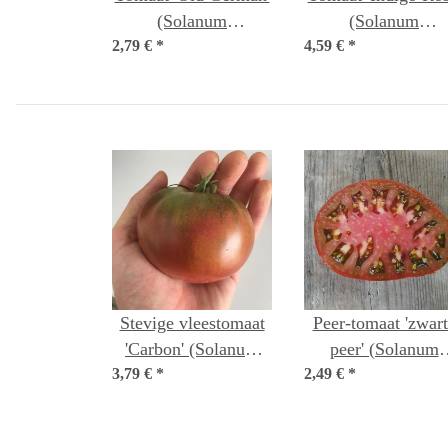
(Solanum
(Solanum
2,79 €
lycopersicum) zaden
*
4,59 €
lycopersicum) zad
*
Stevige vleestomaat
Peer-tomaat 'zwart
'Carbon' (Solanum
peer' (Solanum
3,79 €
lycopersicum) zaden
*
2,49 €
lycopersicum) zad
*