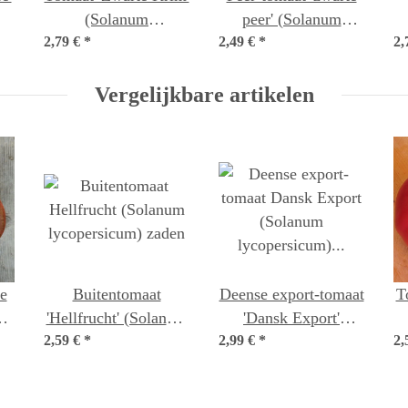
(Solanum
peer' (Solanum
en
2,79 €
lycopersicum) zaden
*
2,49 €
lycopersicum) zaden
*
2,
Vergelijkbare artikelen
e
Buitentomaat
Deense export-tomaat
T
'Hellfrucht' (Solanum
'Dansk Export'
en
2,59 €
lycopersicum) zaden
*
2,99 €
*
(Solanum
2,
lycopersicum) zaden