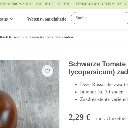
VANAF 50€ WAARDE VAN DE GOEDEREN
EENMALIGE GRATIS VERZEN
eaus
Wetenswaardigheden
Service
lack Russian' (Solanum lycopersicum) zaden
Schwarze Tomate 
lycopersicum) za
Deze Russische zwarte 
Inhoud: ca. 10 zaden
Zaadresistente variëtei
2,29 €
incl. Omzetbela