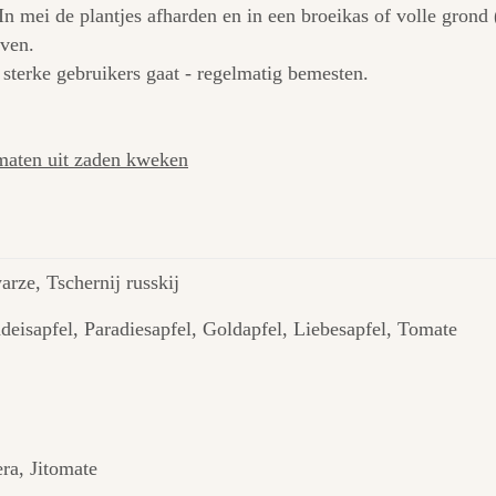
In mei de plantjes afharden en in een broeikas of volle grond
even.
sterke gebruikers gaat - regelmatig bemesten.
maten uit zaden kweken
rze, Tschernij russkij
adeisapfel, Paradiesapfel, Goldapfel, Liebesapfel, Tomate
ra, Jitomate