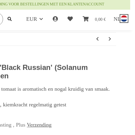
DING VOOR BESTELLINGEN MET EEN KLANTENACCOUNT
EUR
NL
0,00 €
'Black Russian' (Solanum
den
tomaat is aromatisch en nogal kruidig van smaak.
t, kiemkracht regelmatig getest
sting , Plus
Verzending