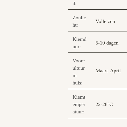
d:
Zonlic
Volle zon
ht:
Kiemd
5-10 dagen
uur:
Voorc
ultuur
Maart
April
in
huis:
Kiemt
emper
22-28°C
atuur: