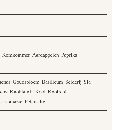
Komkommer
Aardappelen
Paprika
enas
Goudsbloem
Basilicum
Selderij
Sla
kers
Knoblauch
Kool
Koolrabi
e spinazie
Peterselie