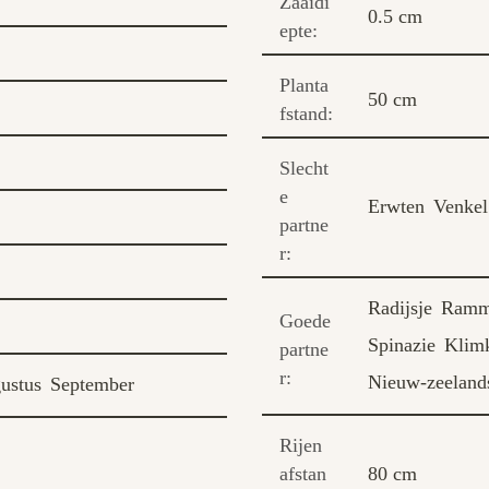
Zaaidi
0.5 cm
epte:
Planta
50 cm
fstand:
Slecht
e
Erwten
Venkel
partne
r:
Radijsje
Ramm
Goede
Spinazie
Klim
partne
r:
Nieuw-zeelands
ustus
September
Rijen
afstan
80 cm