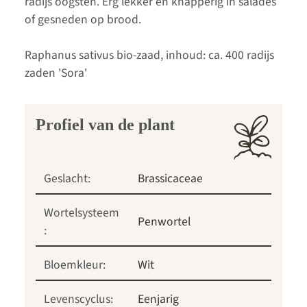
radijs oogsten. Erg lekker en knapperig in salades
of gesneden op brood.
Raphanus sativus bio-zaad, inhoud: ca. 400 radijs
zaden 'Sora'
Profiel van de plant
Geslacht:
Brassicaceae
Wortelsysteem
Penwortel
:
Bloemkleur:
Wit
Levenscyclus:
Eenjarig