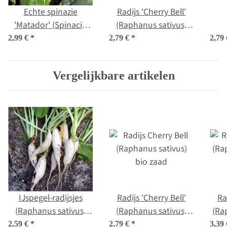
Echte spinazie
Radijs 'Cherry Bell'
'Matador' (Spinacia
(Raphanus sativus)
oleracea) bio zaad
bio zaad
m
2,99 €
*
2,79 €
*
2,79
(M
Vergelijkbare artikelen
IJspegel-radijsjes
Radijs 'Cherry Bell'
Ra
(Raphanus sativus)
(Raphanus sativus)
(Ra
BIO zaad
bio zaad
2,59 €
*
2,79 €
*
3,39