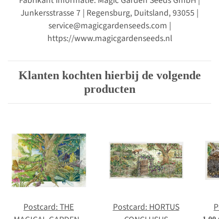
Fabrikant informatie: Magic Garden Seeds GmbH |
Junkersstrasse 7 | Regensburg, Duitsland, 93055 |
service@magicgardenseeds.com |
https://www.magicgardenseeds.nl
Klanten kochten hierbij de volgende
producten
Postcard: THE
Postcard: HORTUS
P