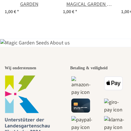
GARDEN
MAGICAL GARDEN -
hand-painted
1,00 €
*
1,00 €
*
1,00
illustration, format
DIN A6
Een van de
Wij ondersteunen
Betaling & veiligheid
mooiste paden
naar onszelf
leidt door de
tuin.