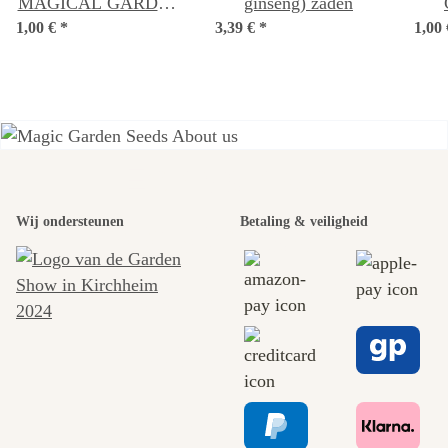
MAGICAL GARDEN
ginseng) zaden
1,00 €
- hand-painted
*
3,39 €
*
1,00
illustration, format
DIN A6
Een van de
Wij ondersteunen
Betaling & veiligheid
mooiste paden
naar onszelf
leidt door de
tuin.