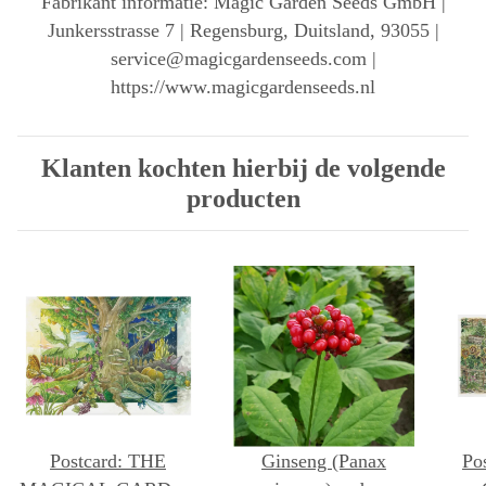
Fabrikant informatie: Magic Garden Seeds GmbH |
Junkersstrasse 7 | Regensburg, Duitsland, 93055 |
service@magicgardenseeds.com |
https://www.magicgardenseeds.nl
Klanten kochten hierbij de volgende
producten
Postcard: THE
Ginseng (Panax
Po