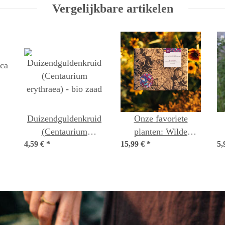
Vergelijkbare artikelen
Duizendguldenkruid
Onze favoriete
(Centaurium
planten: Wilde
a
4,59 €
erythraea) - bio zaad
*
15,99 €
bloemen voor
*
5,
aad
bloemenfans (bio) -
zaad-cadeau set