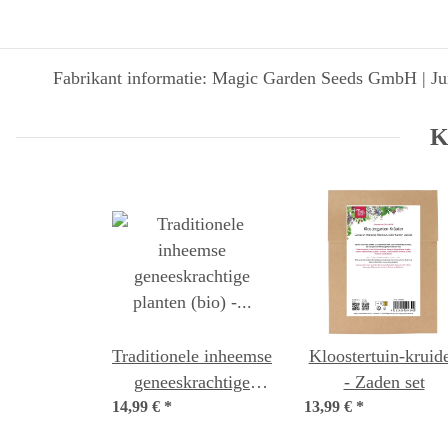
Fabrikant informatie: Magic Garden Seeds GmbH | Jun
K
Traditionele inheemse
Kloostertuin-kruid
geneeskrachtige
- Zaden set
14,99 €
planten (bio) - zaad-
*
13,99 €
*
set