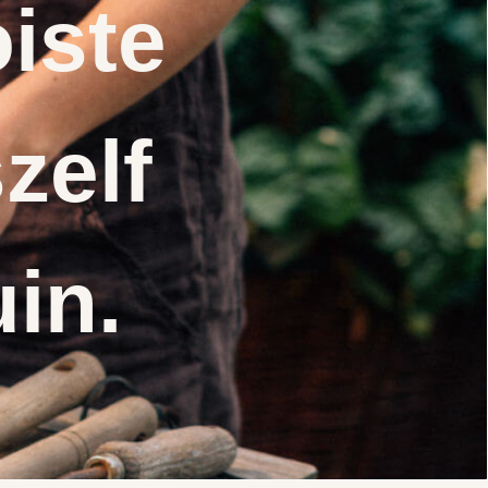
iste
zelf
uin.