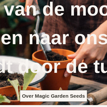
 van de moo
en naar ons
dt door de t
Over Magic Garden Seeds