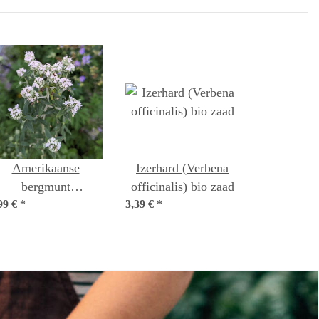
set
Amerikaanse
Izerhard (Verbena
bergmunt
officinalis) bio zaad
99 €
(Pycnanthemum
*
3,39 €
*
pilosum) bio zaad