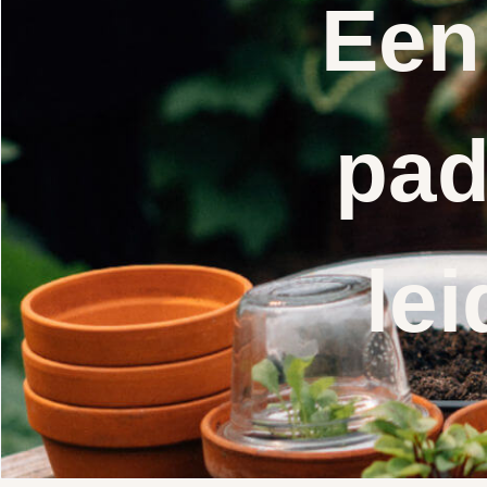
Een
pad
lei