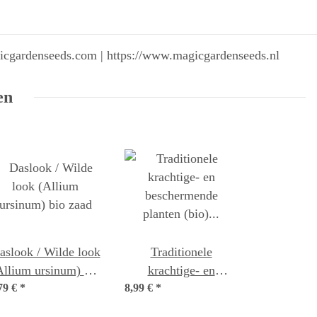
gicgardenseeds.com | https://www.magicgardenseeds.nl
en
aslook / Wilde look
Traditionele
Allium ursinum) bio
krachtige- en
79 €
*
zaad
8,99 €
beschermende
*
planten (bio) – zaad