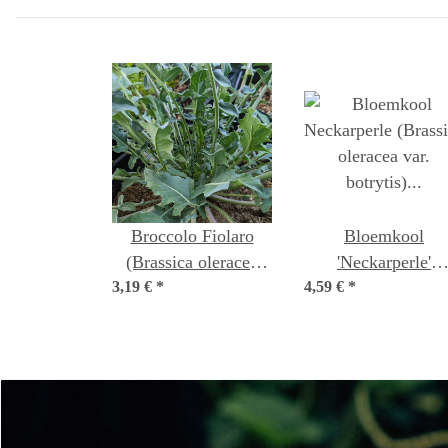
Broccolo Fiolaro
Bloemkool
(Brassica oleracea
'Neckarperle'
3,19 €
var. Italica) bio
*
4,59 €
(Brassica olerace
*
var. botrytis) bio z