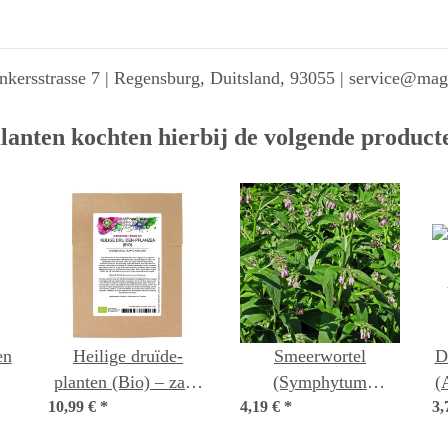
kersstrasse 7 | Regensburg, Duitsland, 93055 | service@ma
lanten kochten hierbij de volgende product
en
Heilige druïde-
Smeerwortel
D
planten (Bio) – zaad
(Symphytum
(
10,99 €
*
set
4,19 €
officinale) bio zaad
*
3,