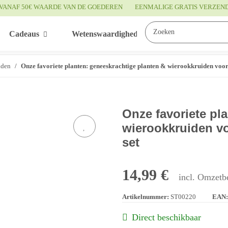
VANAF 50€ WAARDE VAN DE GOEDEREN
EENMALIGE GRATIS VERZEN
Cadeaus
Wetenswaardigheden
Service
iden
Onze favoriete planten: geneeskrachtige planten & wierookkruiden voor 
Onze favoriete pl
wierookkruiden vo
set
14,99 €
incl. Omzetbe
Artikelnummer:
ST00220
EAN:
Direct beschikbaar