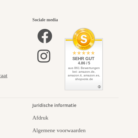
Sociale media
SEHR GUT
4.86 / 5
aus 861 Bewertungen
bei: amazon.de,
caat
amazon.it, amazon.es,
shopvote.de
Juridische informatie
Afdruk
Algemene voorwaarden