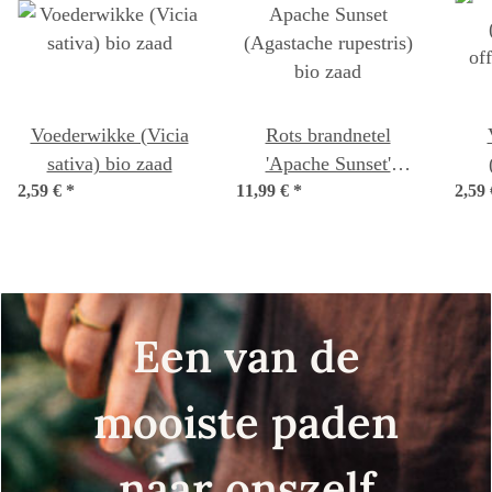
Voederwikke (Vicia
Rots brandnetel
sativa) bio zaad
'Apache Sunset'
2,59 €
*
11,99 €
(Agastache rupestris)
*
2,59
of
bio zaad
Een van de
mooiste paden
naar onszelf