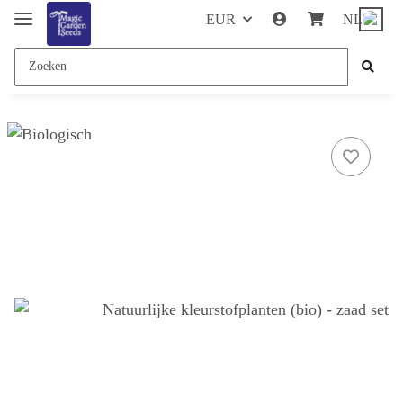
EUR
NL