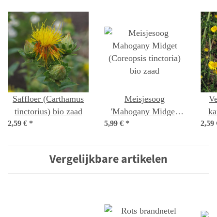
Saffloer (Carthamus
Meisjesoog
Ve
tinctorius) bio zaad
'Mahogany Midget'
ka
2,59 €
*
5,99 €
(Coreopsis tinctoria)
*
2,59
bio zaad
Vergelijkbare artikelen