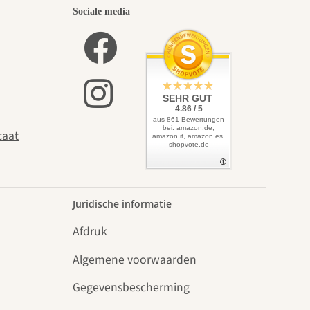
Sociale media
SEHR GUT
4.86 / 5
aus 861 Bewertungen
bei: amazon.de,
caat
amazon.it, amazon.es,
shopvote.de
Juridische informatie
Afdruk
Algemene voorwaarden
Gegevensbescherming