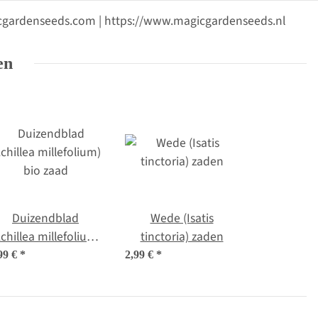
gicgardenseeds.com | https://www.magicgardenseeds.nl
en
Duizendblad
Wede (Isatis
Achillea millefolium)
tinctoria) zaden
bio zaad
99 €
*
2,99 €
*