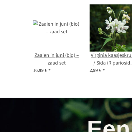
Zaaien in juni (bio) –
Virginia kaasjeskru
zaad set
/ Sida (Ripariosid
hermaphrodita) b
16,99 €
*
2,99 €
*
zaad
Een