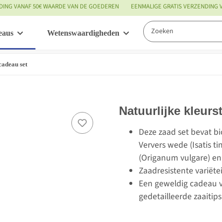
DING VANAF 50€ WAARDE VAN DE GOEDEREN
EENMALIGE GRATIS VERZENDING
eaus
Wetenswaardigheden
Service
cadeau set
Natuurlijke kleurs
Deze zaad set bevat bi
Ververs wede (Isatis t
(Origanum vulgare) en
Zaadresistente variëte
Een geweldig cadeau v
gedetailleerde zaaitips