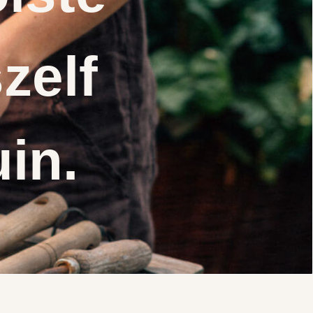
zelf
uin.