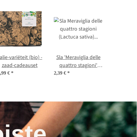
alie-variëteit (bio) -
Sla 'Meraviglia delle
zaad-cadeauset
quattro stagioni'
(Lactuca sativa) bio
,99 €
*
2,39 €
*
zaad
iste