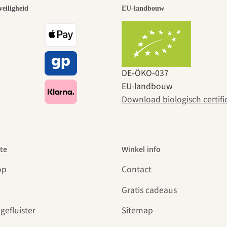
veiligheid
EU-landbouw
DE‑ÖKO‑037
EU-landbouw
Download biologisch certifi
te
Winkel info
op
Contact
Gratis cadeaus
gefluister
Sitemap