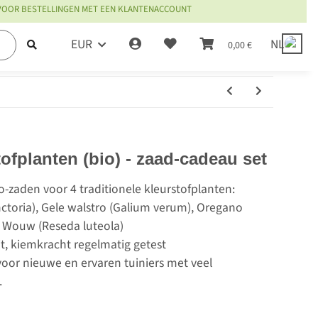
 VOOR BESTELLINGEN MET EEN KLANTENACCOUNT
EUR
NL
0,00 €
tofplanten (bio) - zaad-cadeau set
o-zaden voor 4 traditionele kleurstofplanten:
inctoria), Gele walstro (Galium verum), Oregano
 Wouw (Reseda luteola)
it, kiemkracht regelmatig getest
oor nieuwe en ervaren tuiniers met veel
.