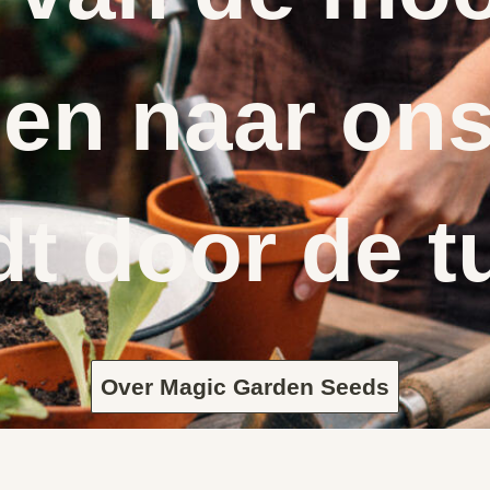
en naar ons
dt door de t
Over Magic Garden Seeds