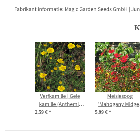
Fabrikant informatie: Magic Garden Seeds GmbH | Jun
K
Verfkamille | Gele
Meisjesoog
kamille (Anthemis
'Mahogany Midget
tinctoria) zaden
(Coreopsis tinctori
2,59 €
*
5,99 €
*
bio zaad