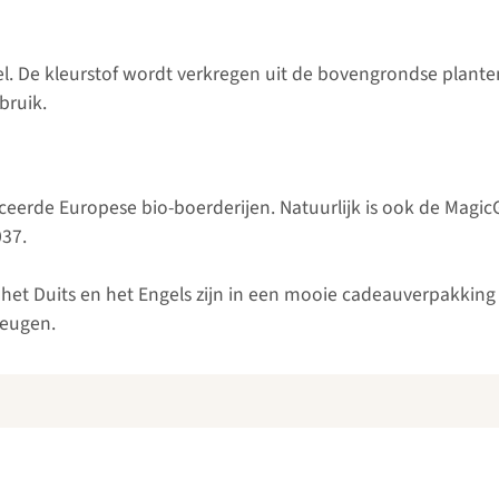
. De kleurstof wordt verkregen uit de bovengrondse plantend
bruik.
ficeerde Europese bio-boerderijen. Natuurlijk is ook de Mag
037.
in het Duits en het Engels zijn in een mooie cadeauverpakkin
heugen.