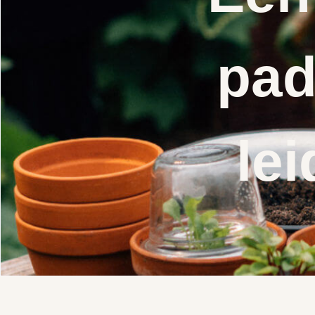
pad
lei