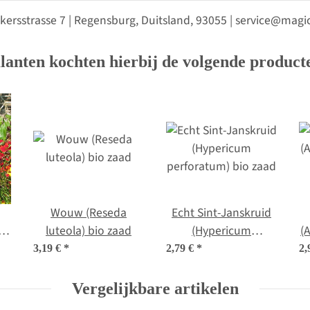
kersstrasse 7 | Regensburg, Duitsland, 93055 | service@ma
lanten kochten hierbij de volgende product
Wouw (Reseda
Echt Sint-Janskruid
'
luteola) bio zaad
(Hypericum
(
a)
perforatum) bio zaad
3,19 €
*
2,79 €
*
2,
Vergelijkbare artikelen