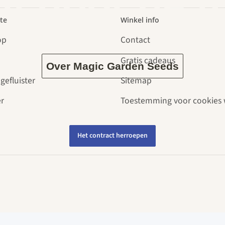
dt door de t
te
Winkel info
op
Contact
Gratis cadeaus
Over Magic Garden Seeds
gefluister
Sitemap
r
Toestemming voor cookies 
Het contract herroepen