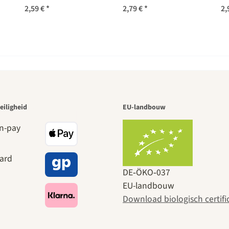
angustifolia) bio zaad
tenuiflorum syn.
2,59 €
*
2,79 €
*
2,
sanctum )
 van de moo
eiligheid
EU-landbouw
en naar ons
DE‑ÖKO‑037
EU-landbouw
Download biologisch certifi