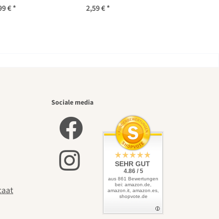
idaea) bio zaad
sclarea) Bio zaad
99 €
*
2,59 €
*
iste
Sociale media
zelf
SEHR GUT
4.86 / 5
aus 861 Bewertungen
bei: amazon.de,
caat
amazon.it, amazon.es,
shopvote.de