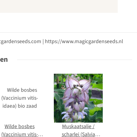
gicgardenseeds.com | https://www.magicgardenseeds.nl
ten
Wilde bosbes
Muskaatsalie /
(Vaccinium vitis-
scharlei (Salvia