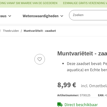
DING VANAF 50€ WAARDE VAN DE GOEDEREN
EENMALIGE GRATIS VERZENDING
eaus
Wetenswaardigheden
Service
Theekruiden
Muntvariëteit - zaadset
Muntvariëteit - za
Deze zaadset bevat: 
aquatica) en Echte be
8,99 €
incl. Omzetbel
Artikelnummer:
ST00125
EAN:
4
Direct beschikbaar