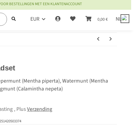
 VOOR BESTELLINGEN MET EEN KLANTENACCOUNT
EUR
NL
0,00 €
adset
Pepermunt (Mentha piperta), Watermunt (Mentha
rgmunt (Calamintha nepeta)
asting , Plus
Verzending
251420503374