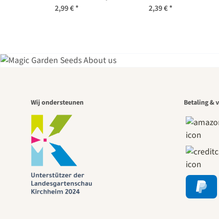
bio zaad
zaden
2,99 €
*
2,39 €
*
Een
Wij ondersteunen
Betaling & v
pad