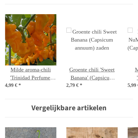
Milde aroma-chili
Groente chili 'Sweet
M
'Trinidad Perfume'
Banana' (Capsicum
4,99 €
(Capsicum chinense )
*
2,79 €
annuum) zaden
*
5,99
Or
zaden
c
Vergelijkbare artikelen