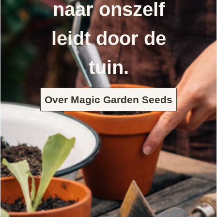
naar onszelf
leidt door de
tuin.
Over Magic Garden Seeds