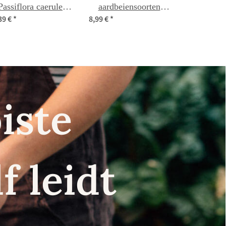
Passiflora caerulea)
aardbeiensoorten
39 €
*
8,99 €
*
zaden
zaden set
iste
f leidt