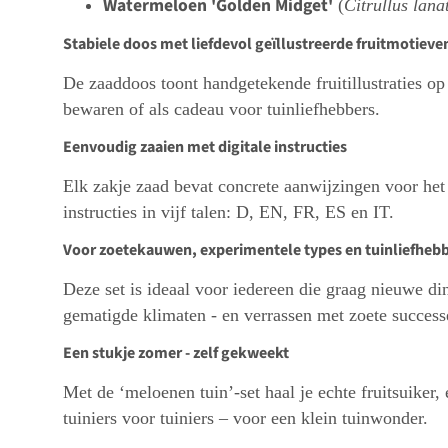
Watermeloen 'Golden Midget'
(
Citrullus lana
Stabiele doos met liefdevol geïllustreerde fruitmotieve
De zaaddoos toont handgetekende fruitillustraties op 
bewaren of als cadeau voor tuinliefhebbers.
Eenvoudig zaaien met digitale instructies
Elk zakje zaad bevat concrete aanwijzingen voor het
instructies in vijf talen: D, EN, FR, ES en IT.
Voor zoetekauwen, experimentele types en tuinliefhebb
Deze set is ideaal voor iedereen die graag nieuwe din
gematigde klimaten - en verrassen met zoete success
Een stukje zomer - zelf gekweekt
Met de ‘meloenen tuin’-set haal je echte fruitsuiker,
tuiniers voor tuiniers – voor een klein tuinwonder.