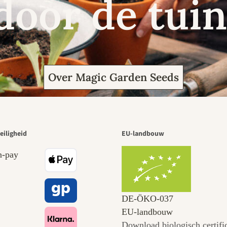
door de tuin
Over Magic Garden Seeds
eiligheid
EU-landbouw
DE‑ÖKO‑037
EU-landbouw
Download biologisch certifi