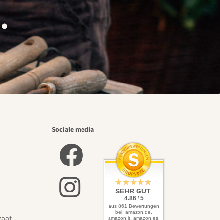
.
Sociale media
SEHR GUT
4.86 / 5
aus 861 Bewertungen
bei: amazon.de,
caat
amazon.it, amazon.es,