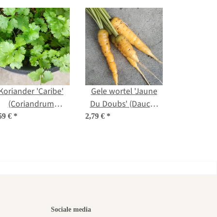
Koriander 'Caribe'
Gele wortel 'Jaune
(Coriandrum
Du Doubs' (Daucus
sativum) bio zaad
carota) bio zaad
59 €
*
2,79 €
*
iste
Sociale media