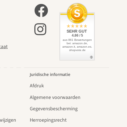
zelf
SEHR GUT
4.86 / 5
aus 861 Bewertungen
bei: amazon.de,
caat
amazon.it, amazon.es,
shopvote.de
uin.
Juridische informatie
Afdruk
Algemene voorwaarden
Gegevensbescherming
wijzigen
Herroepingsrecht