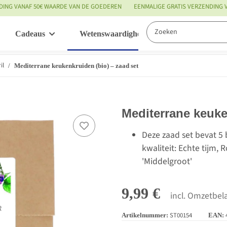
DING VANAF 50€ WAARDE VAN DE GOEDEREN
EENMALIGE GRATIS VERZENDING
Cadeaus
Wetenswaardigheden
Service
il
Mediterrane keukenkruiden (bio) – zaad set
Mediterrane keuke
Deze zaad set bevat 5
kwaliteit: Echte tijm,
'Middelgroot'
9,99 €
incl. Omzetbela
ST00154
Artikelnummer:
EAN: