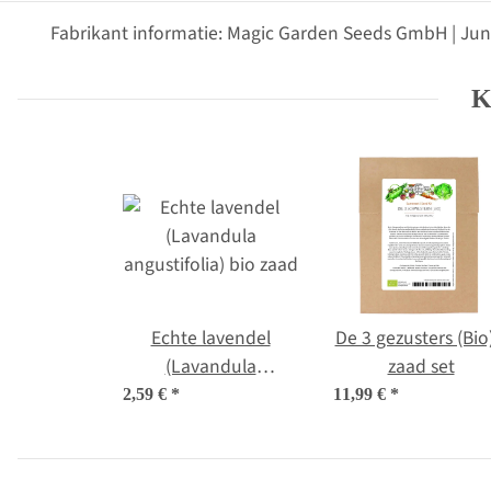
Fabrikant informatie: Magic Garden Seeds GmbH | Jun
K
Echte lavendel
De 3 gezusters (Bio
(Lavandula
zaad set
angustifolia) bio zaad
2,59 €
*
11,99 €
*