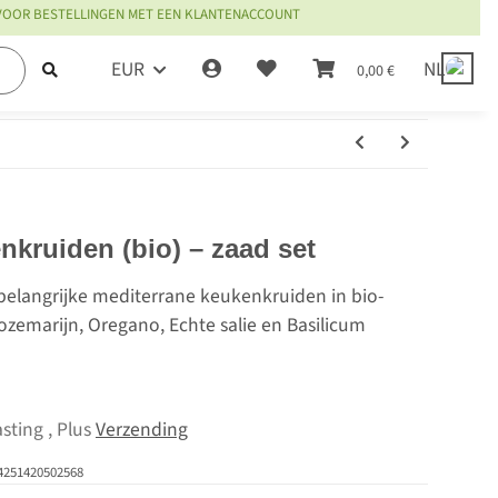
 VOOR BESTELLINGEN MET EEN KLANTENACCOUNT
EUR
NL
0,00 €
nkruiden (bio) – zaad set
 belangrijke mediterrane keukenkruiden in bio-
 Rozemarijn, Oregano, Echte salie en Basilicum
sting , Plus
Verzending
4251420502568