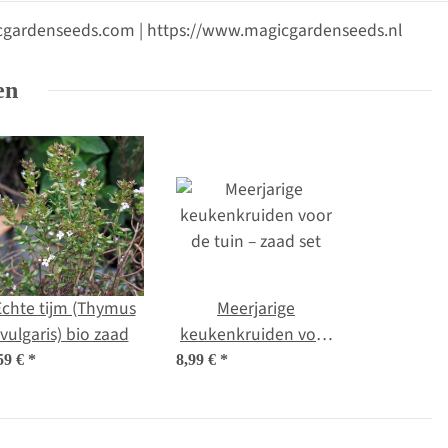
gicgardenseeds.com | https://www.magicgardenseeds.nl
en
Echte tijm (Thymus
Meerjarige
vulgaris) bio zaad
keukenkruiden voor
de tuin – zaad set
59 €
*
8,99 €
*