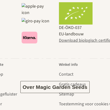
en naar ons
DE‑ÖKO‑037
EU-landbouw
Download biologisch certifi
dt door de t
te
Winkel info
op
Contact
Gratis cadeaus
Over Magic Garden Seeds
gefluister
Sitemap
r
Toestemming voor cookies 