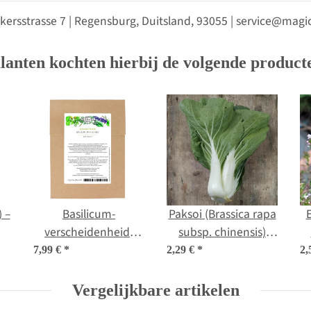
kersstrasse 7 | Regensburg, Duitsland, 93055 | service@ma
lanten kochten hierbij de volgende product
) –
Basilicum-
Paksoi (Brassica rapa
verscheidenheid-
subsp. chinensis)
zaad set
zaden
7,99 €
*
2,29 €
*
2,
Vergelijkbare artikelen