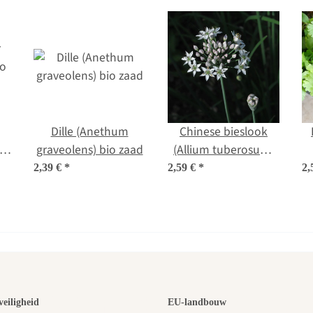
Dille (Anethum
Chinese bieslook
io
graveolens) bio zaad
(Allium tuberosum)
bio zaad
2,39 €
*
2,59 €
*
2,
 van de moo
veiligheid
EU-landbouw