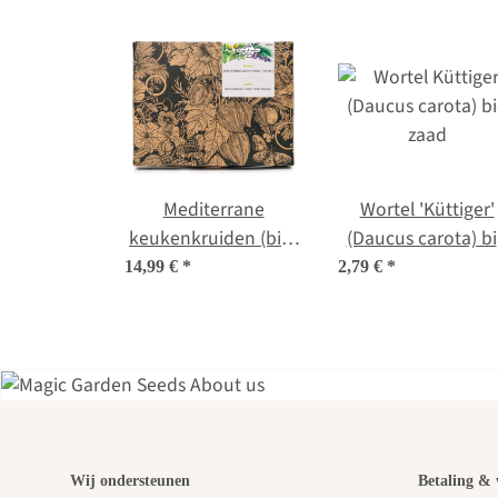
Mediterrane
Wortel 'Küttiger'
keukenkruiden (bio)
(Daucus carota) b
- zaad-cadeauset
zaad
14,99 €
*
2,79 €
*
Een
Wij ondersteunen
Betaling & 