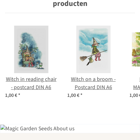
producten
Witch in reading chair
Witch on a broom -
- postcard DIN A6
Postcard DIN A6
MA
1,00 €
*
1,00 €
*
1,00
il