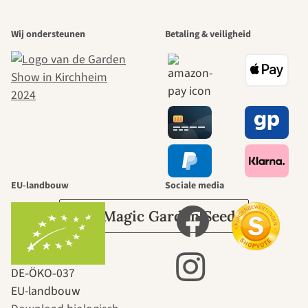
Een van de
Wij ondersteunen
Betaling & veiligheid
mooiste paden
naar onszelf
leidt door de
tuin.
EU-landbouw
Sociale media
Over Magic Garden Seeds
DE‑ÖKO‑037
EU-landbouw