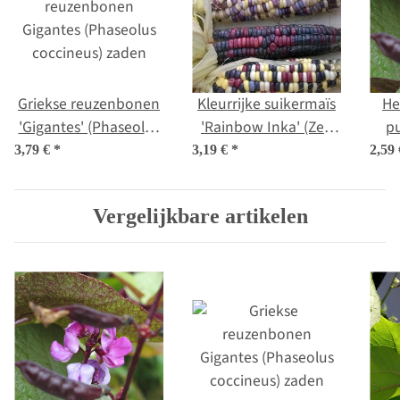
Griekse reuzenbonen
Kleurrijke suikermaïs
He
'Gigantes' (Phaseolus
'Rainbow Inka' (Zea
pu
coccineus) zaden
mays) bio zaad
3,79 €
*
3,19 €
*
2,59
Vergelijkbare artikelen