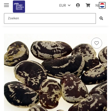
EUR
NL