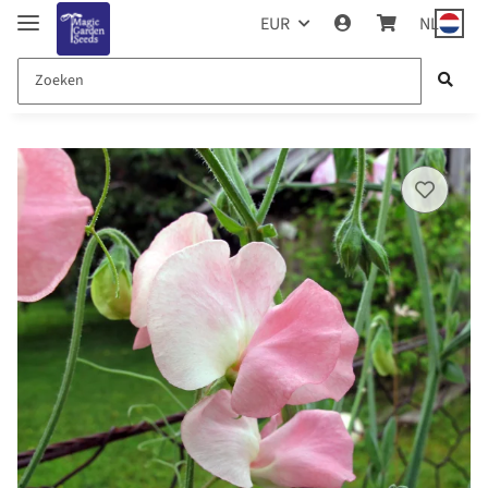
EUR
NL