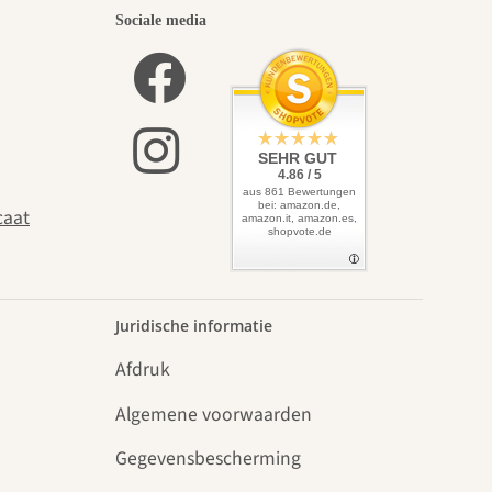
Sociale media
SEHR GUT
4.86 / 5
aus 861 Bewertungen
bei: amazon.de,
caat
amazon.it, amazon.es,
shopvote.de
Juridische informatie
Afdruk
Algemene voorwaarden
Gegevensbescherming