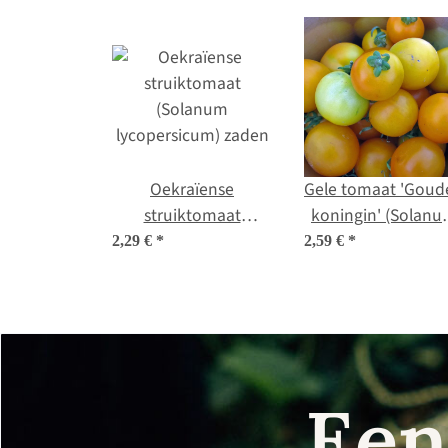
Oekraïense
Gele tomaat 'Goud
struiktomaat
koningin' (Solan
(Solanum
lycopersicum) bi
2,29 €
*
2,59 €
*
lycopersicum) zaden
zaad
Een