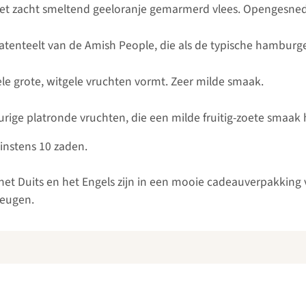
et zacht smeltend geeloranje gemarmerd vlees. Opengesned
atenteelt van de Amish People, die als de typische hambur
le grote, witgele vruchten vormt. Zeer milde smaak.
rige platronde vruchten, die een milde fruitig-zoete smaak
instens 10 zaden.
n het Duits en het Engels zijn in een mooie cadeauverpakkin
heugen.