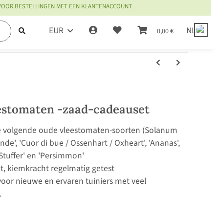
 VOOR BESTELLINGEN MET EEN KLANTENACCOUNT
EUR
NL
0,00 €
estomaten -zaad-cadeauset
de volgende oude vleestomaten-soorten (Solanum
de', 'Cuor di bue / Ossenhart / Oxheart', 'Ananas',
 Stuffer' en 'Persimmon'
it, kiemkracht regelmatig getest
oor nieuwe en ervaren tuiniers met veel
.