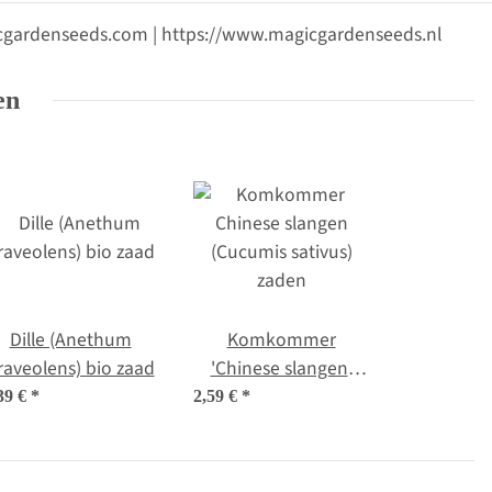
gicgardenseeds.com | https://www.magicgardenseeds.nl
en
Dille (Anethum
Komkommer
raveolens) bio zaad
'Chinese slangen'
(Cucumis sativus)
39 €
*
2,59 €
*
zaden