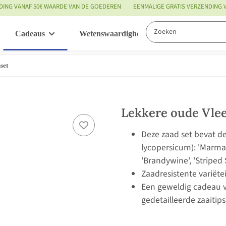
DING VANAF 50€ WAARDE VAN DE GOEDEREN
EENMALIGE GRATIS VERZENDING
Cadeaus
Wetenswaardigheden
Service
set
Lekkere oude Vle
Deze zaad set bevat 
lycopersicum): 'Marman
'Brandywine', 'Striped
Zaadresistente variëte
Een geweldig cadeau v
gedetailleerde zaaitips