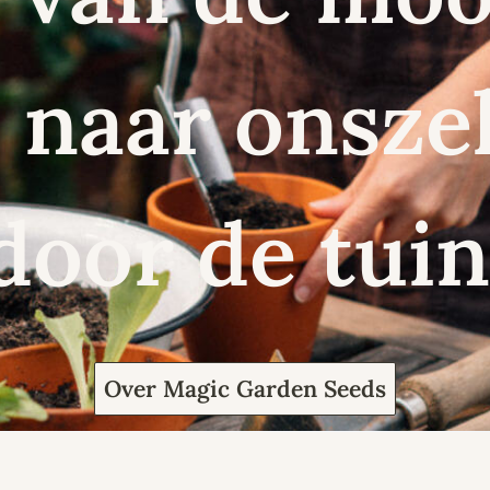
naar onszel
door de tuin
Over Magic Garden Seeds