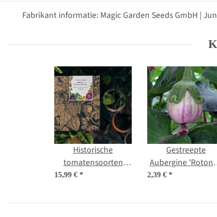
Fabrikant informatie: Magic Garden Seeds GmbH | Jun
K
Historische
Gestreepte
tomatensoorten
Aubergine 'Roton
(bio) - zaad-cadeau
bianca sfumata d
15,99 €
*
2,39 €
*
set
rosa' (Solanum
melongena) zade