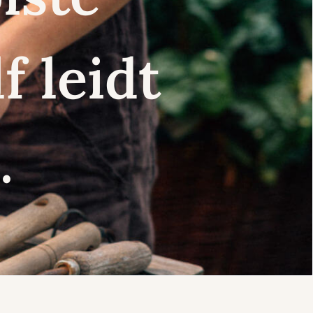
f leidt
.