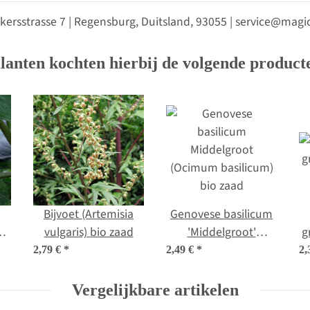
kersstrasse 7 | Regensburg, Duitsland, 93055 | service@ma
lanten kochten hierbij de volgende product
Bijvoet (Artemisia
Genovese basilicum
da
vulgaris) bio zaad
'Middelgroot'
g
i
(Ocimum basilicum)
2,79 €
*
2,49 €
*
2,
bio zaad
n
Vergelijkbare artikelen