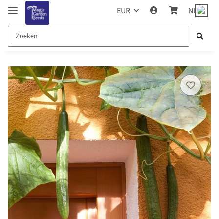
EUR
NL