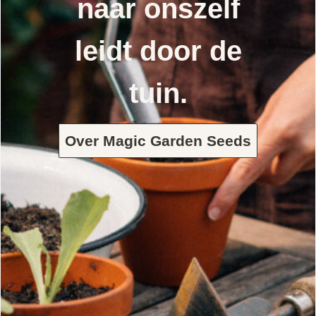
naar onszelf
leidt door de
tuin.
Over Magic Garden Seeds