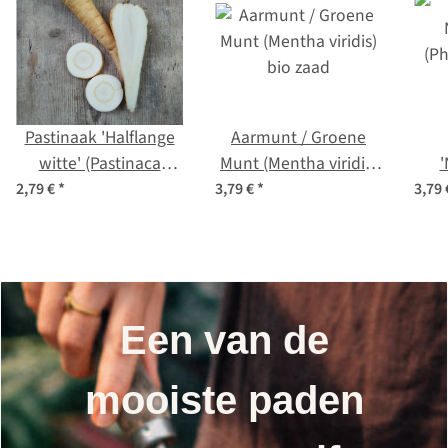
Pastinaak 'Halflange
Aarmunt / Groene
witte' (Pastinaca
Munt (Mentha viridis)
'
sativa) bio zaad
bio zaad
(Ph
2,79 €
*
3,79 €
*
3,79
Een van de
mooiste paden