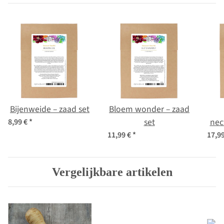
Bijenweide – zaad set
Bloem wonder – zaad
set
nec
8,99 €
*
11,99 €
*
17,9
Vergelijkbare artikelen