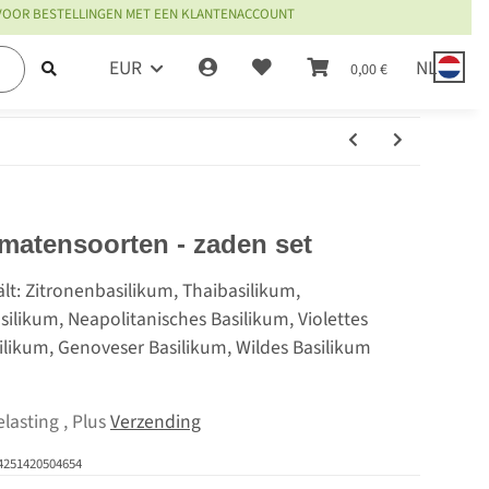
 VOOR BESTELLINGEN MET EEN KLANTENACCOUNT
EUR
NL
0,00 €
omatensoorten - zaden set
lt: Zitronenbasilikum, Thaibasilikum,
ilikum, Neapolitanisches Basilikum, Violettes
silikum, Genoveser Basilikum, Wildes Basilikum
lasting , Plus
Verzending
4251420504654