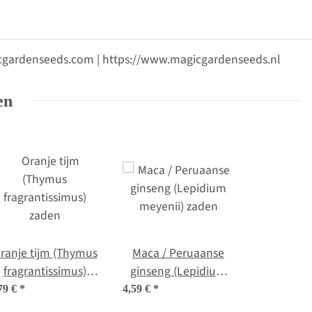
gicgardenseeds.com | https://www.magicgardenseeds.nl
en
ranje tijm (Thymus
Maca / Peruaanse
fragrantissimus)
ginseng (Lepidium
zaden
meyenii) zaden
79 €
*
4,59 €
*