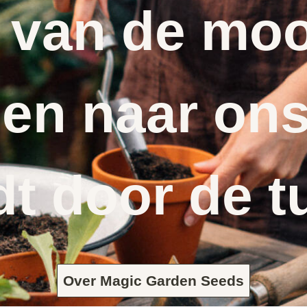
 van de moo
en naar ons
dt door de t
Over Magic Garden Seeds