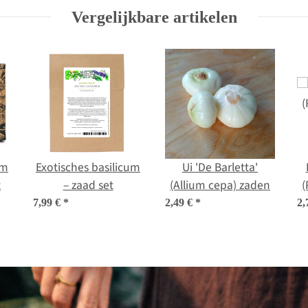
neapolitanum) zaden
Vergelijkbare artikelen
um
Exotisches basilicum
Ui 'De Barletta'
t
– zaad set
(Allium cepa) zaden
(
7,99 €
*
2,49 €
*
2,