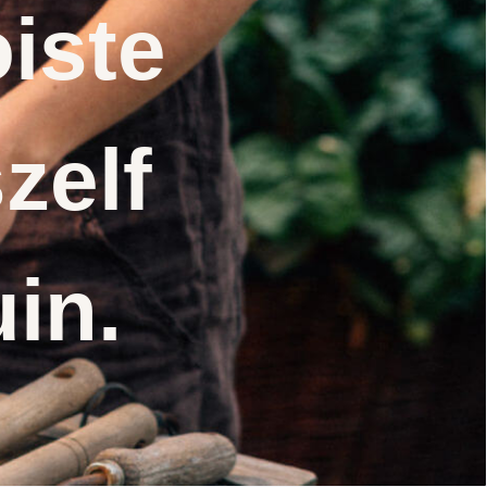
iste
zelf
uin.