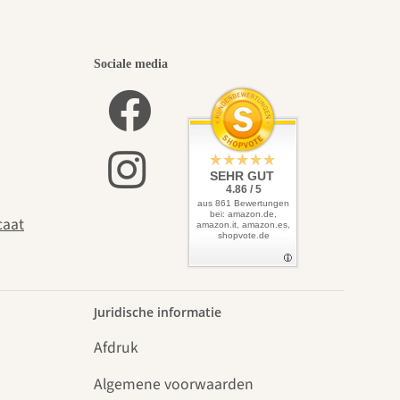
Sociale media
SEHR GUT
4.86 / 5
aus 861 Bewertungen
bei: amazon.de,
caat
amazon.it, amazon.es,
shopvote.de
Juridische informatie
Afdruk
Algemene voorwaarden