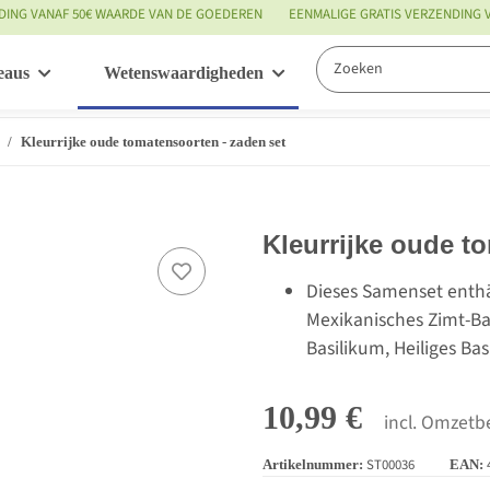
DING VANAF 50€ WAARDE VAN DE GOEDEREN
EENMALIGE GRATIS VERZENDING
eaus
Wetenswaardigheden
Service
Kleurrijke oude tomatensoorten - zaden set
Kleurrijke oude t
Dieses Samenset enthä
Mexikanisches Zimt-Bas
Basilikum, Heiliges Ba
10,99 €
incl. Omzetbe
ST00036
Artikelnummer:
EAN: