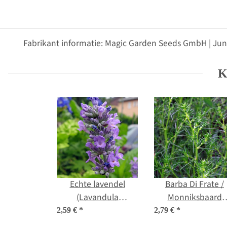
Fabrikant informatie: Magic Garden Seeds GmbH | Jun
K
Echte lavendel
Barba Di Frate /
(Lavandula
Monniksbaard
angustifolia) bio zaad
(Salsola soda) zad
2,59 €
*
2,79 €
*