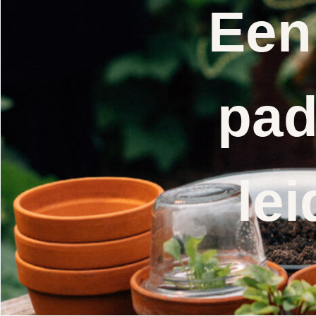
Een
pad
lei