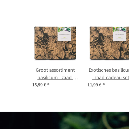
Groot assortiment
Exotisches basilic
basilicum - zaad-
- zaad-cadeau se
cadeauset
15,99 €
*
11,99 €
*