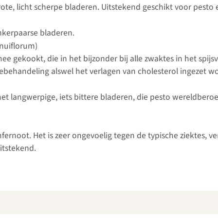
rote, licht scherpe bladeren. Uitstekend geschikt voor pest
nkerpaarse bladeren.
nuiflorum)
e gekookt, die in het bijzonder bij alle zwaktes in het spi
ebehandeling alswel het verlagen van cholesterol ingezet wo
t met langwerpige, iets bittere bladeren, die pesto wereldbe
ernoot. Het is zeer ongevoelig tegen de typische ziektes, ver
itstekend.