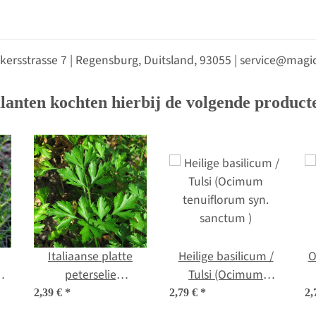
kersstrasse 7 | Regensburg, Duitsland, 93055 | service@ma
lanten kochten hierbij de volgende product
Italiaanse platte
Heilige basilicum /
O
peterselie
Tulsi (Ocimum
en
(Petroselinum
tenuiflorum syn.
2,39 €
*
2,79 €
*
2,
crispum var.
sanctum )