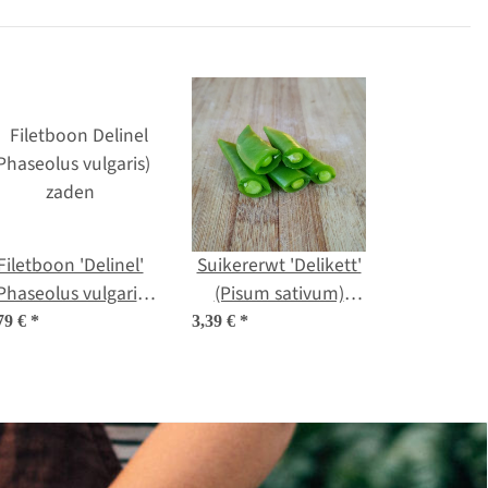
Filetboon 'Delinel'
Suikererwt 'Delikett'
Phaseolus vulgaris)
(Pisum sativum)
zaden
zaden
79 €
*
3,39 €
*