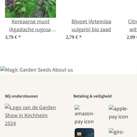
Koreaanse munt
Bijvoet (Artemisia
Cit
(Agastache rugosa)
vulgaris) bio zaad
wit
bio zaad
(Ne
3,79 €
*
2,79 €
*
2,99
cit
Een van de
Wij ondersteunen
Betaling & veiligheid
mooiste paden
naar onszelf