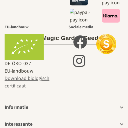
leidt door de
tuin.
EU-landbouw
Sociale media
Over Magic Garden Seeds
DE‑ÖKO‑037
EU-landbouw
Download biologisch
certificaat
Informatie
Interessante