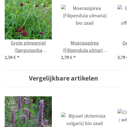
Grote pimpernel
Moerasspirea
Ge
(Sanguisorba
(Filipendula ulmaria)
officinalis) zaden
bio zaad
off
2,59 €
*
2,79 €
*
3,79
Vergelijkbare artikelen