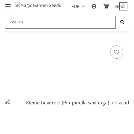
EUR
NL