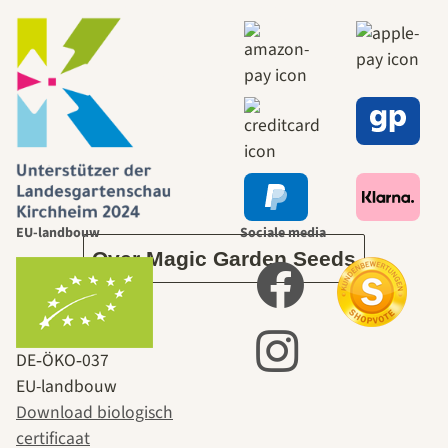
mooiste paden
naar onszelf
leidt door de
tuin.
EU-landbouw
Sociale media
Over Magic Garden Seeds
DE‑ÖKO‑037
EU-landbouw
Download biologisch
certificaat