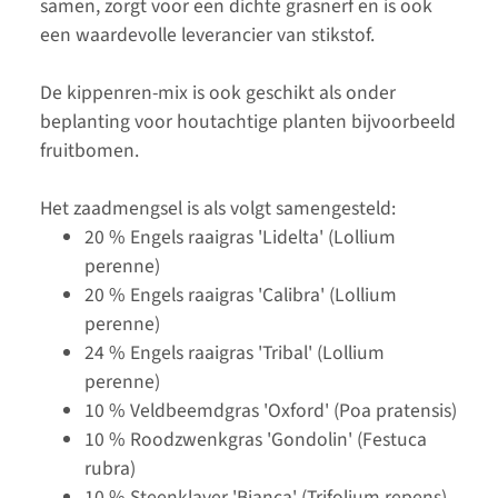
samen, zorgt voor een dichte grasnerf en is ook
een waardevolle leverancier van stikstof.
De kippenren-mix is ook geschikt als onder
beplanting voor houtachtige planten bijvoorbeeld
fruitbomen.
Het zaadmengsel is als volgt samengesteld:
20 % Engels raaigras 'Lidelta' (Lollium
perenne)
20 % Engels raaigras 'Calibra' (Lollium
perenne)
24 % Engels raaigras 'Tribal' (Lollium
perenne)
10 % Veldbeemdgras 'Oxford' (Poa pratensis)
10 % Roodzwenkgras 'Gondolin' (Festuca
rubra)
10 % Steenklaver 'Bianca' (Trifolium repens)