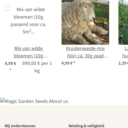
Mix van wilde
Kruidenweide-mix
L
bloemen (10g
(bio) ca. 30g zaad
hu
passend voor ca. 5m²
899,00 € per 1
voldoende voor 10m²
a
4,99 €
*
2,39
8,99 €
*
oppervlakte) bio
kg
gro
(d
vari
Een van de
Wij ondersteunen
Betaling & veiligheid