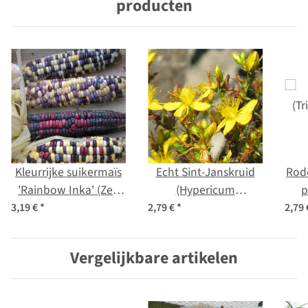
producten
Kleurrijke suikermaïs
Echt Sint-Janskruid
Rode
'Rainbow Inka' (Zea
(Hypericum
p
mays) bio zaad
perforatum) bio zaad
3,19 €
*
2,79 €
*
2,79
Vergelijkbare artikelen