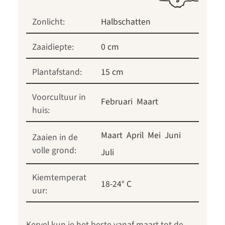
Zonlicht:
Halbschatten
Zaaidiepte:
0 cm
Plantafstand:
15 cm
Voorcultuur in
Februari
Maart
huis:
Maart
April
Mei
Juni
Zaaien in de
volle grond:
Juli
Kiemtemperat
18-24° C
uur:
Kervel kun je het beste vanaf maart tot de