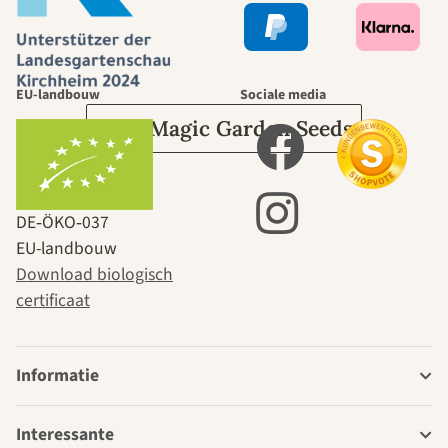
leidt door de
tuin.
EU-landbouw
Sociale media
Over Magic Garden Seeds
DE‑ÖKO‑037
EU-landbouw
Download biologisch
certificaat
Informatie
Interessante