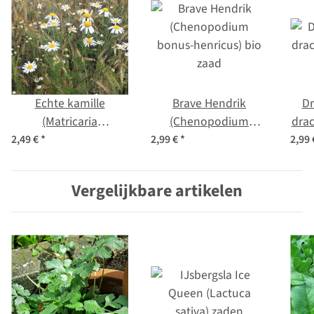
Echte kamille
Brave Hendrik
Dr
(Matricaria
(Chenopodium
drac
chamomilla) bio zaad
bonus-henricus) bio
2,49 €
*
2,99 €
*
2,99
zaad
Vergelijkbare artikelen