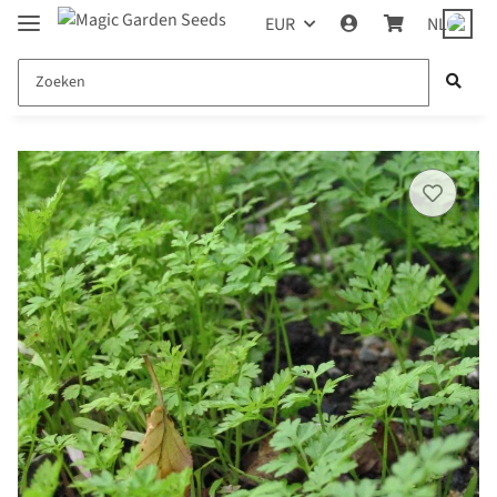
EUR
NL