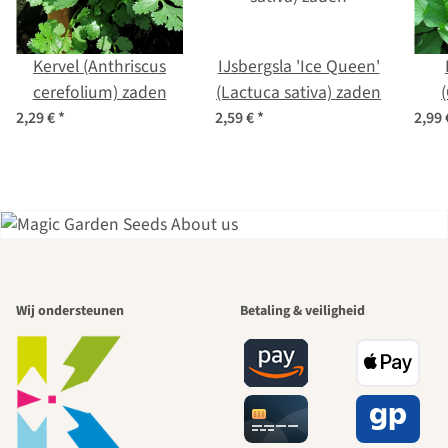
Kervel (Anthriscus
IJsbergsla 'Ice Queen'
cerefolium) zaden
(Lactuca sativa) zaden
bon
2,29 €
*
2,59 €
*
2,99
Een van de
Wij ondersteunen
Betaling & veiligheid
mooiste paden
naar onszelf