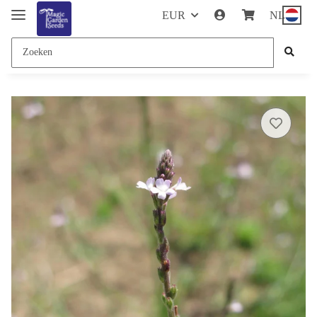
EUR
NL