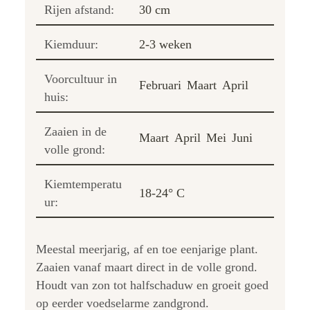
Rijen afstand:
30 cm
Kiemduur:
2-3 weken
Voorcultuur in
Februari
Maart
April
huis:
Zaaien in de
Maart
April
Mei
Juni
volle grond:
Kiemtemperatu
18-24° C
ur:
Meestal meerjarig, af en toe eenjarige plant.
Zaaien vanaf maart direct in de volle grond.
Houdt van zon tot halfschaduw en groeit goed
op eerder voedselarme zandgrond.