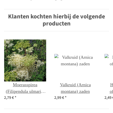
Klanten kochten hierbij de volgende
producten
Moerasspirea
Valkruid (Arnica
H
(Filipendula ulmaria)
montana) zaden
o
2,79 €
*
2,99 €
*
2,49
bio zaad