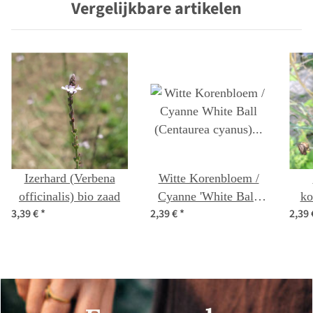
Vergelijkbare artikelen
Izerhard (Verbena
Witte Korenbloem /
officinalis) bio zaad
Cyanne 'White Ball'
ko
3,39 €
*
2,39 €
*
2,39
(Centaurea cyanus)
B
zaden