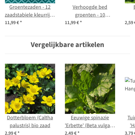
Groentezaden - 12
Verhoogde bed
zaadstabiele kleurrijke
groenten - 10
groentesoorten -
zaadstabiele
angu
11,99 €
*
11,99 €
*
2,59
eenvoudig &
groenterassen -
winstgevend -
gemakkelijk & hoge
Vergelijkbare artikelen
beginner-zaad set
opbrengst - start zaai
set
Dotterbloem (Caltha
Eeuwige spinazie
Tui
palustris) bio zaad
'Erbette' (Beta vulgaris
'H
ssp. vulgaris) bio zaad
2,99 €
*
2,49 €
*
3,79