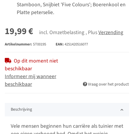
Stamboon, Snijbiet 'Five Colours'; Boerenkool en
Platte peterselie.
19,99 €
incl. Omzetbelasting , Plus
Verzending
Artikelnummer:
ST00195
EAN:
4251420516077
Op dit moment niet
beschikbaar
Informeer mij wanneer
beschikbaar
Vraag over het product
Beschrijving
Vele mensen beginnen hun carrière als tuinier met
een eigen verhoogd bed. Omdat het weinig