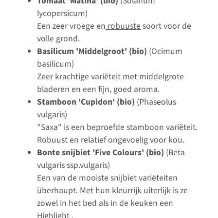
Tomaat 'Matina' (bio)
(Solanum
lycopersicum)
Een zeer vroege en
robuuste
soort voor de
volle grond.
Basilicum 'Middelgroot' (bio)
(Ocimum
basilicum)
Zeer krachtige variëteit met middelgrote
bladeren en een fijn, goed aroma.
Stamboon 'Cupidon' (bio)
(Phaseolus
vulgaris)
"Saxa" is een beproefde stamboon variëteit.
Robuust en relatief ongevoelig voor kou.
Bonte snijbiet 'Five Colours' (bio)
(Beta
vulgaris ssp.vulgaris)
Een van de mooiste snijbiet variëteiten
überhaupt. Met hun kleurrijk uiterlijk is ze
zowel in het bed als in de keuken een
Highlight .