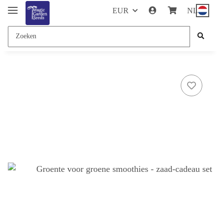
EUR
NL