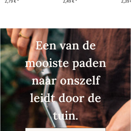
2,79 €
*
2,49 €
*
2,39
oleracea) zaden
(Calendula officinalis)
nap
zaad
Een van de
mooiste paden
naar onszelf
leidt door de
tuin.