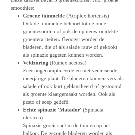
Deze zaadset bevat 5 groentesoorten voor groene
smoothies:
Groene tuinmelde
(Atriplex hortensis)
Ook de tuinmelde behoort tot de oude
groentesoorten of ook de opnieuw ontdekte
groenterariteiten. Geoogst worden de
bladeren, die of als salade rauw of gekookt
als spinazie gegeten kunnen worden.
Veldzuring
(Rumex acetosa)
Zeer ongecompliceerde en niet veeleisende,
meerjarige plant. De bladeren kunnen vers als
salade of ook kort geblancheerd of gestoomd
als groente klaargemaakt worden. Ook als
pesto of soep geliefd.
Echte spinazie 'Matador'
(Spinacia
oleracea)
Spinazie groeit snel in de tuin en op het
balkon. De gezonde bladeren worden als