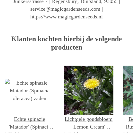
Junkersstrasse 7 | Regensburg, Duitsland, 93055 |
service@magicgardenseeds.com |
https://www.magicgardenseeds.nl
Klanten kochten hierbij de volgende
producten
Echte spinazie
Lichtgele goudsbloem
B
'Matador' (Spinacia
'Lemon Cream'
Rus