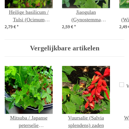
Heilige basilicum /
Jiaogulan
Tulsi (Ocimum
(Gynostemma
(Wi
2,79 €
*
2,59 €
*
2,49
tenuiflorum syn.
pentaphyllum) zaden
sanctum )
Vergelijkbare artikelen
Mitsuba / Japanse
Vuursalie (Salvia
Wi
peterselie
splendens) zaden