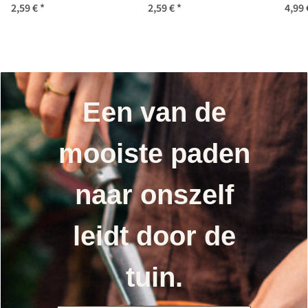
2,59 €
*
2,59 €
*
4,99
(Cryptotaenia
japonica) zaden
Een van de
mooiste paden
naar onszelf
leidt door de
tuin.