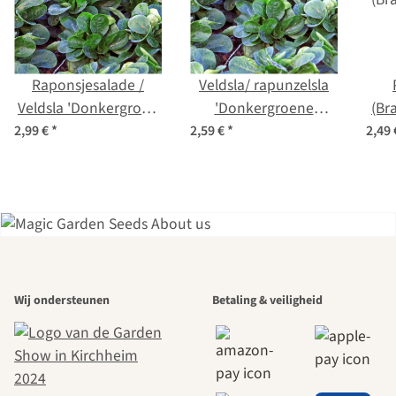
Raponsjesalade /
Veldsla/ rapunzelsla
Veldsla 'Donkergroen
'Donkergroene
(Br
volhard' (Valerianella
rasechte' (Valerianella
chi
2,99 €
*
2,59 €
*
2,49
locusta) bio zaad
locusta) zaden
Een van de
Wij ondersteunen
Betaling & veiligheid
mooiste paden
naar onszelf