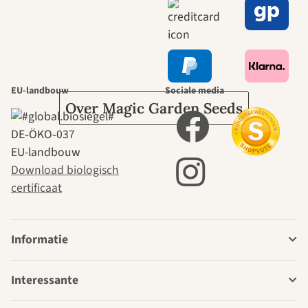
leidt door de
tuin.
EU-landbouw
Sociale media
Over Magic Garden Seeds
DE‑ÖKO‑037
EU-landbouw
Download biologisch
certificaat
Informatie
Interessante