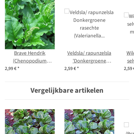
Brave Hendrik
Veldsla/ rapunzelsla
Wil
(Chenopodium
'Donkergroene
sel
bonus-henricus) bio
rasechte' (Valerianella
m
2,99 €
*
2,59 €
*
2,59
zaad
locusta) zaden
Vergelijkbare artikelen