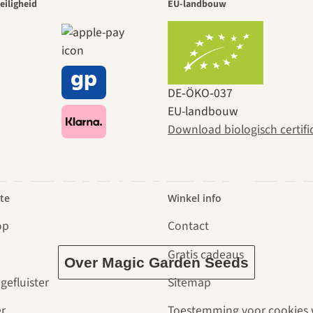
 van de moo
eiligheid
EU-landbouw
en naar ons
DE‑ÖKO‑037
EU-landbouw
Download biologisch certifi
dt door de t
te
Winkel info
op
Contact
Gratis cadeaus
Over Magic Garden Seeds
gefluister
Sitemap
r
Toestemming voor cookies 