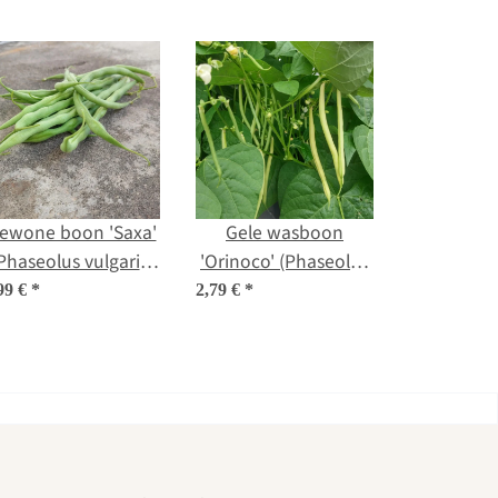
ewone boon 'Saxa'
Gele wasboon
Phaseolus vulgaris)
'Orinoco' (Phaseolus
bio zaad
vulgaris) zaden
99 €
*
2,79 €
*