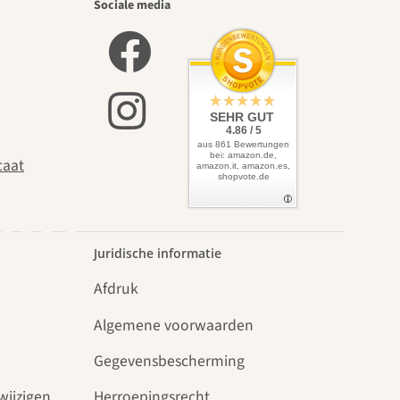
iste
Sociale media
zelf
SEHR GUT
4.86 / 5
aus 861 Bewertungen
bei: amazon.de,
caat
amazon.it, amazon.es,
shopvote.de
uin.
Juridische informatie
Afdruk
Algemene voorwaarden
Gegevensbescherming
wijzigen
Herroepingsrecht