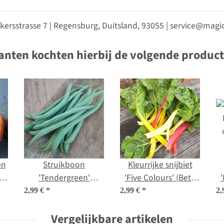
kersstrasse 7 | Regensburg, Duitsland, 93055 | service@ma
anten kochten hierbij de volgende produc
en
Struikboon
Kleurrijke snijbiet
ta
'Tendergreen'
'Five Colours' (Beta
d
(Phaseolus vulgaris)
vulgaris ssp.vulgaris)
2,99 €
*
2,99 €
*
2,
zaden
bio zaad
Vergelijkbare artikelen