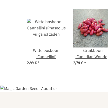
Witte bosboon
Struikboon
'Cannellini'
'Canadian Wonder
(Phaseolus vulgaris)
(Phaseolus vulgari
2,99 €
*
2,79 €
*
zaden
bio zaad