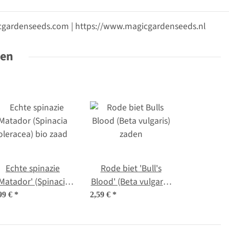
gicgardenseeds.com | https://www.magicgardenseeds.nl
ten
Echte spinazie
Rode biet 'Bull's
'Matador' (Spinacia
Blood' (Beta vulgaris)
oleracea) bio zaad
zaden
99 €
*
2,59 €
*