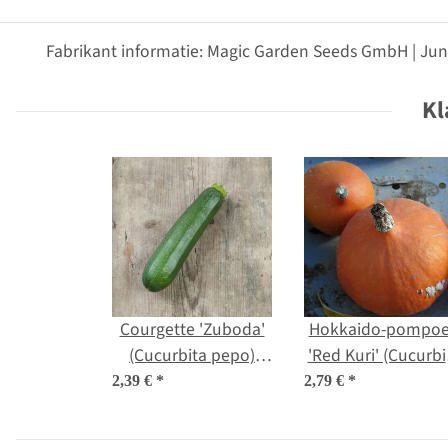
Fabrikant informatie: Magic Garden Seeds GmbH | Jun
Kl
Courgette 'Zuboda'
Hokkaido-pompo
(Cucurbita pepo)
'Red Kuri' (Cucurbi
zaad
maxima) bio zaa
2,39 €
*
2,79 €
*