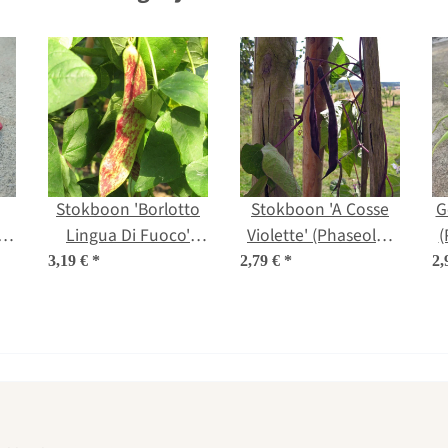
Stokboon 'Borlotto
Stokboon 'A Cosse
G
'
Lingua Di Fuoco'
Violette' (Phaseolus
(
s)
(Phaseolus vulgaris)
vulgaris) zaden
3,19 €
*
2,79 €
*
2,
bio zaden