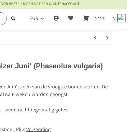
 VOOR BESTELLINGEN MET EEN KLANTENACCOUNT
EUR
NL
0,00 €
zer Juni' (Phaseolus vulgaris)
er Juni' is een van de vroegste bonensoorten. De
 al na 6 weken worden geoogst.
it, kiemkracht regelmatig getest
asting , Plus
Verzending