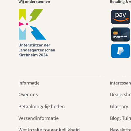
Een
Wij ondersteunen
Betaling & v
pad
lei
Informatie
Interessan
Over ons
Dealersh
Betaalmogelijkheden
Glossary
Verzendinformatie
Blog: Tuin
Wet inzake toegankelijkheid
Newslette