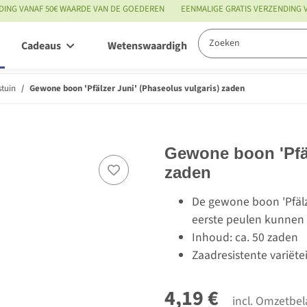
DING VANAF 50€ WAARDE VAN DE GOEDEREN
EENMALIGE GRATIS VERZENDING
Cadeaus
Wetenswaardigheden
Service
tuin
Gewone boon 'Pfälzer Juni' (Phaseolus vulgaris) zaden
Gewone boon 'Pfäl
zaden
De gewone boon 'Pfälz
eerste peulen kunnen
Inhoud: ca. 50 zaden
Zaadresistente variëte
4,19 €
incl. Omzetbel