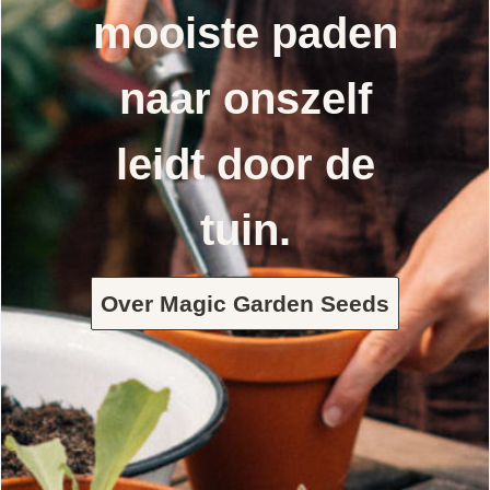
mooiste paden
naar onszelf
leidt door de
tuin.
Over Magic Garden Seeds