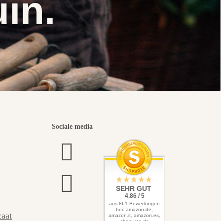
uin.
Sociale media
SEHR GUT
4.86 / 5
aus 861 Bewertungen
bei: amazon.de,
caat
amazon.it, amazon.es,