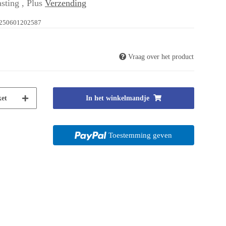
sting , Plus
Verzending
250601202587
Vraag over het product
et
In het winkelmandje
Toestemming geven