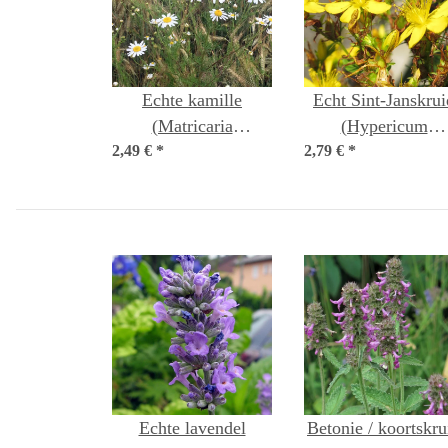
Echte kamille
Echt Sint-Janskrui
(Matricaria
(Hypericum
2,49 €
chamomilla) bio zaad
*
2,79 €
perforatum) bio za
*
Echte lavendel
Betonie / koortskru