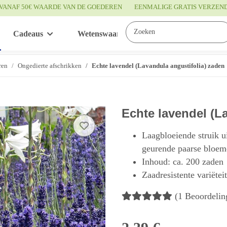
VANAF 50€ WAARDE VAN DE GOEDEREN
EENMALIGE GRATIS VERZEN
Cadeaus
Wetenswaardigheden
Service
ren
Ongedierte afschrikken
Echte lavendel (Lavandula angustifolia) zaden
Echte lavendel (L
Laagbloeiende struik u
geurende paarse bloeme
Inhoud: ca. 200 zaden
Zaadresistente variëtei
(1 Beoordelin