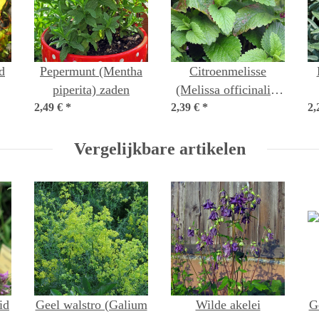
d
Pepermunt (Mentha
Citroenmelisse
piperita) zaden
(Melissa officinalis)
ad
2,49 €
*
2,39 €
*
zaden
2,
Vergelijkbare artikelen
id
Geel walstro (Galium
Wilde akelei
G