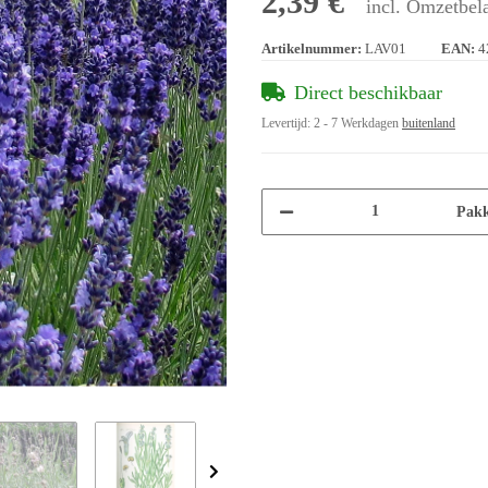
2,39 €
incl. Omzetbela
Artikelnummer:
LAV01
EAN:
4
Direct beschikbaar
Levertijd:
2 - 7 Werkdagen
buitenland
Pakk