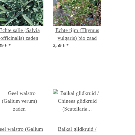
Echte salie (Salvia
Echte tijm (Thymus
officinalis) zaden
vulgaris) bio zaad
29 €
*
2,59 €
*
eel walstro (Galium
Baikal glidkruid /