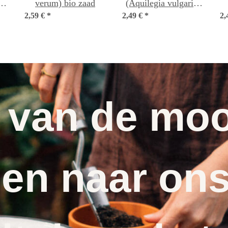
s)
verum) bio zaad
(Aquilegia vulgaris)
2,59 €
*
2,49 €
*
zaden
2,
 van de moo
en naar ons