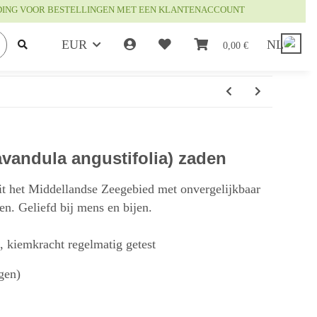
DING VOOR BESTELLINGEN MET EEN KLANTENACCOUNT
EUR
NL
0,00 €
avandula angustifolia) zaden
it het Middellandse Zeegebied met onvergelijkbaar
n. Geliefd bij mens en bijen.
t, kiemkracht regelmatig getest
gen)