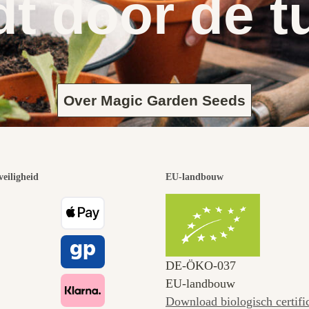
dt door de t
Over Magic Garden Seeds
veiligheid
EU-landbouw
DE‑ÖKO‑037
EU-landbouw
Download biologisch certifi