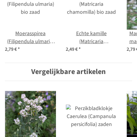
Moerasspirea
Echte kamille
Mar
(Filipendula ulmaria)
(Matricaria
mar
bio zaad
chamomilla) bio zaad
2,79 €
*
2,49 €
*
2,79
Vergelijkbare artikelen