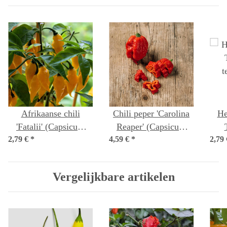
Afrikaanse chili
Chili peper 'Carolina
He
'Fatalii' (Capsicum
Reaper' (Capsicum
2,79 €
chinense) zaden
*
4,59 €
*
chinense)
2,79
t
Vergelijkbare artikelen