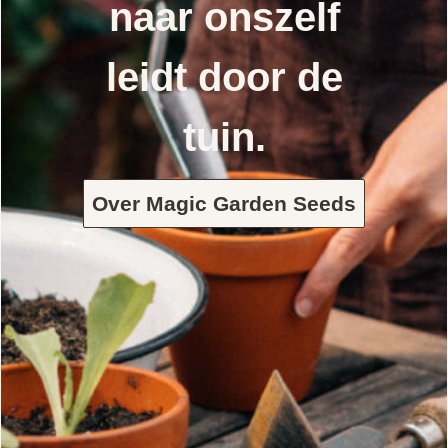
naar onszelf
leidt door de
tuin.
Over Magic Garden Seeds