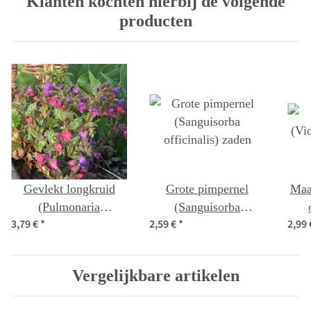
Klanten kochten hierbij de volgende
producten
Gevlekt longkruid
Grote pimpernel
Maar
(Pulmonaria
(Sanguisorba
3,79 €
*
2,59 €
*
2,99
officinalis) bio zaad
officinalis) zaden
Vergelijkbare artikelen