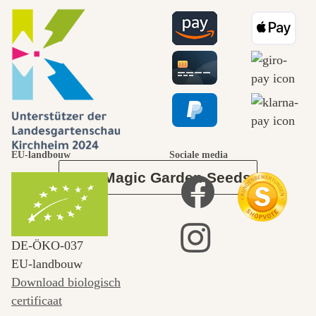
mooiste paden
naar onszelf
leidt door de
tuin.
EU-landbouw
Sociale media
Over Magic Garden Seeds
DE‑ÖKO‑037
EU-landbouw
Download biologisch
certificaat