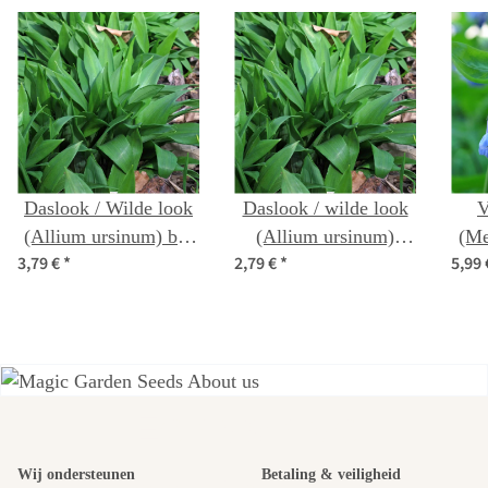
Daslook / Wilde look
Daslook / wilde look
V
(Allium ursinum) bio
(Allium ursinum)
(Me
3,79 €
*
2,79 €
*
5,99
zaad
zaden
Een van de
Wij ondersteunen
Betaling & veiligheid