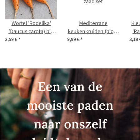
Wortel 'Rodelika'
Mediterrane
Kle
(Daucus carota) bio
keukenkruiden (bio) –
'Ra
zaad
zaad set
2,59 €
*
9,99 €
*
3,19
Een van de
mooiste paden
naar onszelf