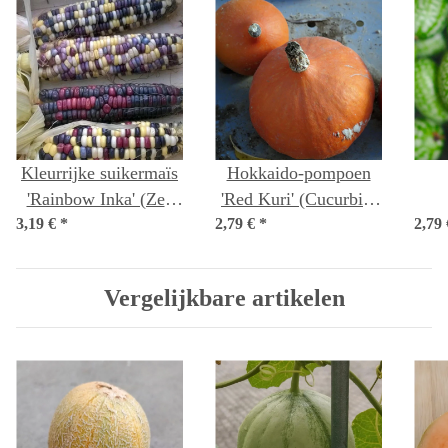
Kleurrijke suikermaïs
Hokkaido-pompoen
'Rainbow Inka' (Zea
'Red Kuri' (Cucurbita
3,19 €
mays) bio zaad
*
2,79 €
maxima) bio zaad
*
2,79
m
(M
Vergelijkbare artikelen