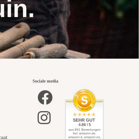
uin.
Sociale media
SEHR GUT
4.86 / 5
aus 861 Bewertungen
bei: amazon.de,
caat
amazon.it, amazon.es,