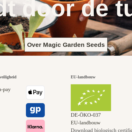
dt door de t
Over Magic Garden Seeds
veiligheid
EU-landbouw
DE‑ÖKO‑037
EU-landbouw
Download biologisch certifi