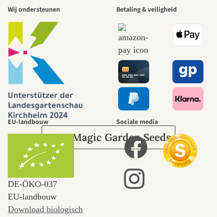
Wij ondersteunen
Betaling & veiligheid
mooiste paden
naar onszelf
leidt door de
tuin.
EU-landbouw
Sociale media
Over Magic Garden Seeds
DE‑ÖKO‑037
EU-landbouw
Download biologisch