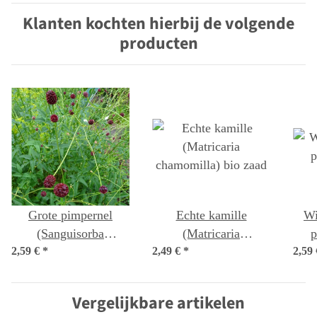
Klanten kochten hierbij de volgende
producten
Grote pimpernel
Echte kamille
Wi
(Sanguisorba
(Matricaria
p
2,59 €
officinalis) zaden
*
2,49 €
chamomilla) bio zaad
*
2,59
Vergelijkbare artikelen