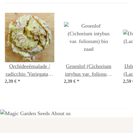
Orchideeënsalade /
Groenlof (Cichorium
IJsb
radicchio 'Variegata di
intybus var. foliosum)
(Lac
2,39 €
Castelfranco'
*
2,39 €
*
bio zaad
2,59
(Cichorium intybus
var. foliosum) zaden
Een van de