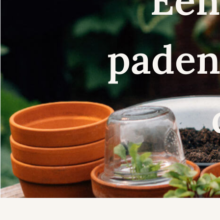
Een
paden 