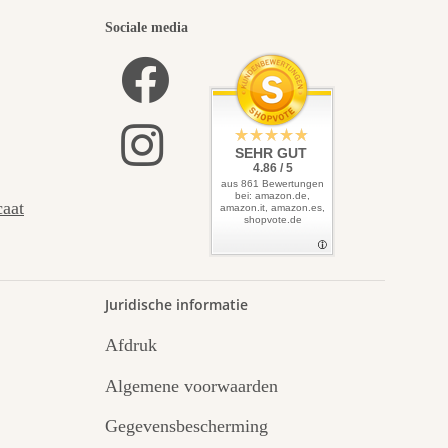
Sociale media
SEHR GUT
4.86 / 5
aus 861 Bewertungen
bei: amazon.de,
caat
amazon.it, amazon.es,
shopvote.de
Juridische informatie
Afdruk
Algemene voorwaarden
Gegevensbescherming