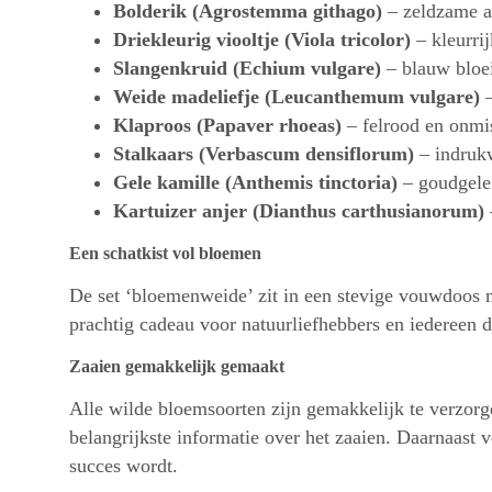
Bolderik (Agrostemma githago)
– zeldzame a
Driekleurig viooltje (Viola tricolor)
– kleurrij
Slangenkruid (Echium vulgare)
– blauw bloei
Weide madeliefje (Leucanthemum vulgare)
–
Klaproos (Papaver rhoeas)
– felrood en onmis
Stalkaars (Verbascum densiflorum)
– indrukw
Gele kamille (Anthemis tinctoria)
– goudgele 
Kartuizer anjer (Dianthus carthusianorum)
Een schatkist vol bloemen
De set ‘bloemenweide’ zit in een stevige vouwdoos met
prachtig cadeau voor natuurliefhebbers en iedereen d
Zaaien gemakkelijk gemaakt
Alle wilde bloemsoorten zijn gemakkelijk te verzorg
belangrijkste informatie over het zaaien. Daarnaast
succes wordt.