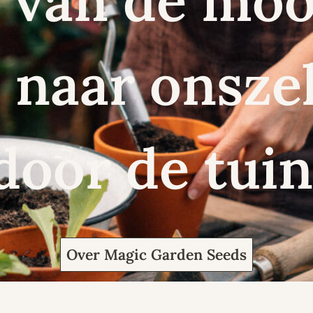
 van de moo
naar onszel
door de tuin
Over Magic Garden Seeds