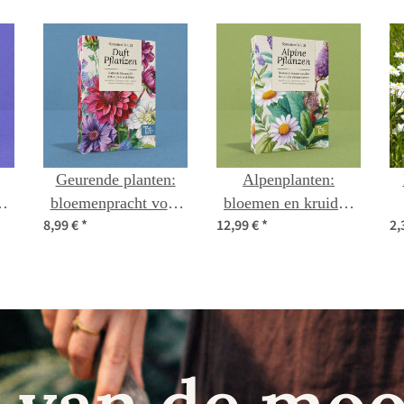
Geurende planten:
Alpenplanten:
bloemenpracht voor
bloemen en kruiden
8,99 €
*
12,99 €
*
2,
-
balkon, bloembed en
uit de bergen - zaad
zintuigen – zaad set
set nr. 31
nr. 13