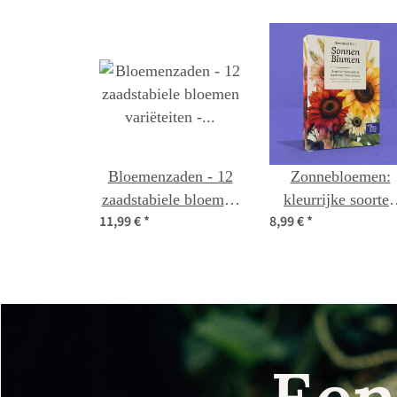
Bloemenzaden - 12
Zonnebloemen:
zaadstabiele bloemen
kleurrijke soorten
11,99 €
*
8,99 €
*
variëteiten - wild &
eenvoudig zaaien 
kleurrijk - beginner-
zaad set nr. 1
zaad set