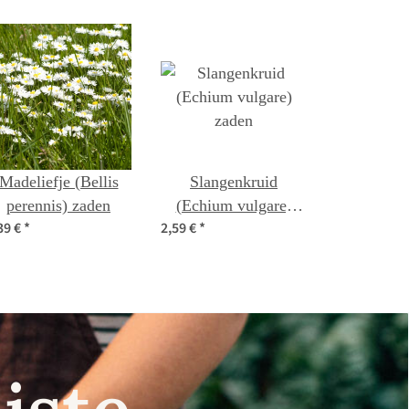
Madeliefje (Bellis
Slangenkruid
perennis) zaden
(Echium vulgare)
39 €
*
2,59 €
*
zaden