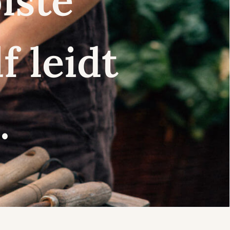
iste
f leidt
.