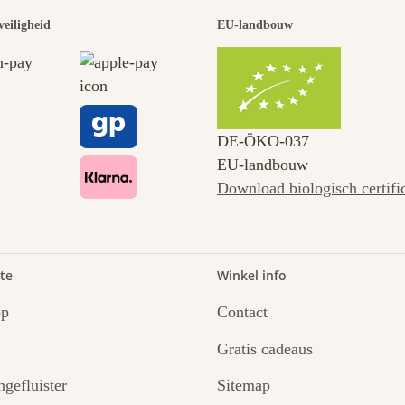
veiligheid
EU-landbouw
DE‑ÖKO‑037
EU-landbouw
Download biologisch certifi
te
Winkel info
op
Contact
Gratis cadeaus
ngefluister
Sitemap