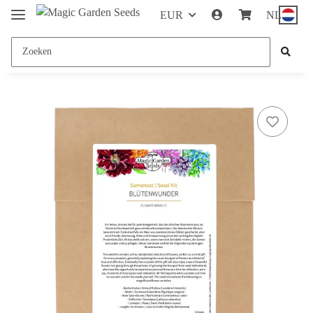
EUR
NL