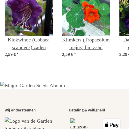
Klokwinde (Cobaea
Klimkers (Tropaeolum
Da
scandens) zaden
majus) bio zaad
p
2,59 €
*
2,59 €
*
2,29
Een van de
Wij ondersteunen
Betaling & veiligheid
mooiste paden