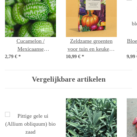
Cucamelon /
Zeldzame groenten
Bloe
Mexicaanse
voor tuin en keuken -
2,79 €
minikomkommer
*
10,99 €
zaad set nr. 7
*
9,99
b
(Melothria scabra)
zaden
Vergelijkbare artikelen
s