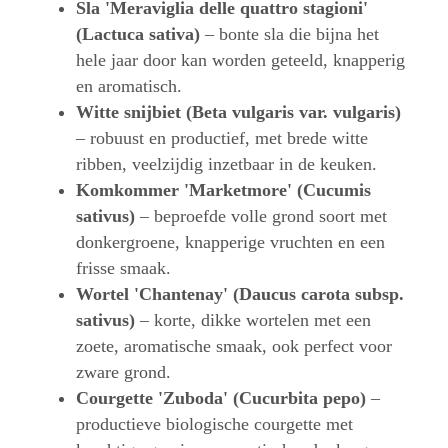
Sla 'Meraviglia delle quattro stagioni'
(Lactuca sativa)
– bonte sla die bijna het
hele jaar door kan worden geteeld, knapperig
en aromatisch.
Witte snijbiet (Beta vulgaris var. vulgaris)
– robuust en productief, met brede witte
ribben, veelzijdig inzetbaar in de keuken.
Komkommer 'Marketmore' (Cucumis
sativus)
– beproefde volle grond soort met
donkergroene, knapperige vruchten en een
frisse smaak.
Wortel 'Chantenay' (Daucus carota subsp.
sativus)
– korte, dikke wortelen met een
zoete, aromatische smaak, ook perfect voor
zware grond.
Courgette 'Zuboda' (Cucurbita pepo)
–
productieve biologische courgette met