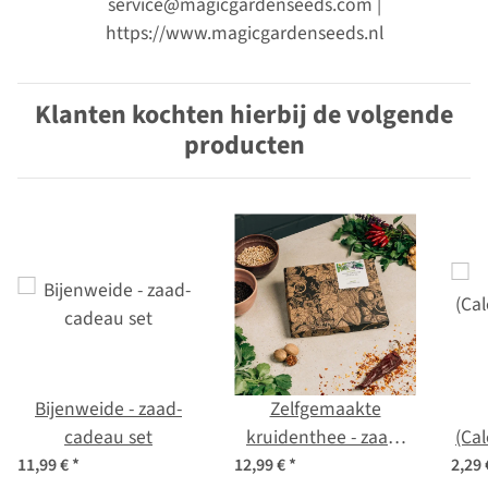
service@magicgardenseeds.com |
https://www.magicgardenseeds.nl
Klanten kochten hierbij de volgende
producten
Bijenweide - zaad-
Zelfgemaakte
cadeau set
kruidenthee - zaad-
(Cal
cadeau set
11,99 €
*
12,99 €
*
2,29